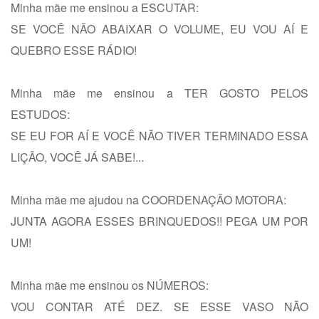
Minha mãe me ensinou a ESCUTAR:
SE VOCÊ NÃO ABAIXAR O VOLUME, EU VOU AÍ E
QUEBRO ESSE RÁDIO!
Minha mãe me ensinou a TER GOSTO PELOS
ESTUDOS:
SE EU FOR AÍ E VOCÊ NÃO TIVER TERMINADO ESSA
LIÇÃO, VOCÊ JÁ SABE!...
Minha mãe me ajudou na COORDENAÇÃO MOTORA:
JUNTA AGORA ESSES BRINQUEDOS!! PEGA UM POR
UM!
Minha mãe me ensinou os NÚMEROS:
VOU CONTAR ATÉ DEZ. SE ESSE VASO NÃO