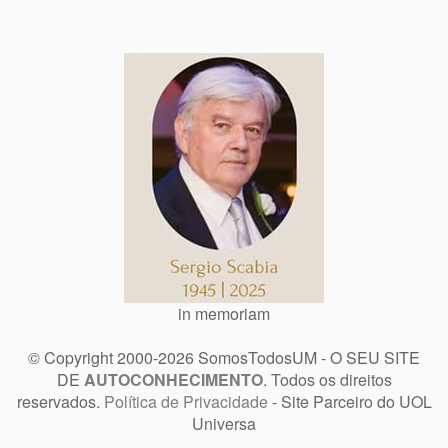
in memoriam
© Copyright 2000-2026 SomosTodosUM - O SEU SITE
DE
AUTOCONHECIMENTO
. Todos os direitos
reservados.
Política de Privacidade
- Site Parceiro do UOL
Universa