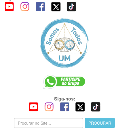
Siga-nos: