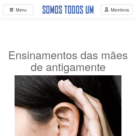
Menu
Membros
Ensinamentos das mães
de antigamente