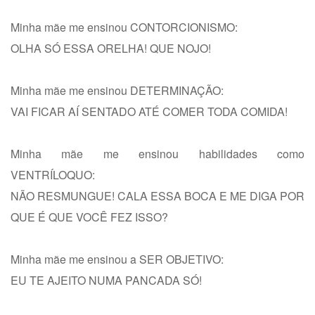
Minha mãe me ensinou CONTORCIONISMO:
OLHA SÓ ESSA ORELHA! QUE NOJO!
Minha mãe me ensinou DETERMINAÇÃO:
VAI FICAR AÍ SENTADO ATÉ COMER TODA COMIDA!
Minha mãe me ensinou habilidades como
VENTRÍLOQUO:
NÃO RESMUNGUE! CALA ESSA BOCA E ME DIGA POR
QUE É QUE VOCÊ FEZ ISSO?
Minha mãe me ensinou a SER OBJETIVO:
EU TE AJEITO NUMA PANCADA SÓ!