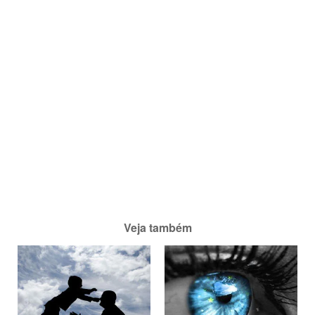
Veja também