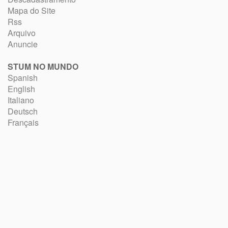
Mapa do Site
Rss
Arquivo
Anuncie
STUM NO MUNDO
Spanish
English
Italiano
Deutsch
Français