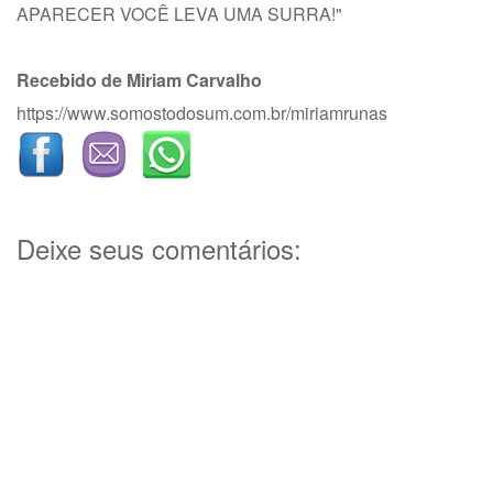
APARECER VOCÊ LEVA UMA SURRA!"
Recebido de Miriam Carvalho
https://www.somostodosum.com.br/miriamrunas
Deixe seus comentários: