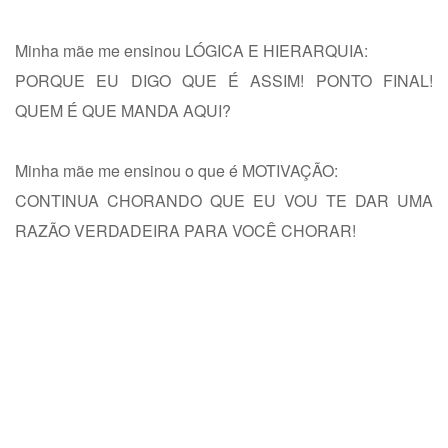
Minha mãe me ensinou LÓGICA E HIERARQUIA:
PORQUE EU DIGO QUE É ASSIM! PONTO FINAL!
QUEM É QUE MANDA AQUI?
Minha mãe me ensinou o que é MOTIVAÇÃO:
CONTINUA CHORANDO QUE EU VOU TE DAR UMA
RAZÃO VERDADEIRA PARA VOCÊ CHORAR!