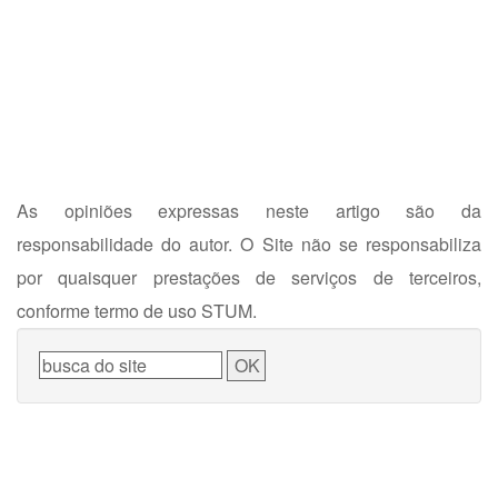
As opiniões expressas neste artigo são da
responsabilidade do autor. O Site não se responsabiliza
por quaisquer prestações de serviços de terceiros,
conforme termo de uso STUM.