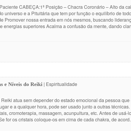
 Paciente CABEÇA:1ª Posição – Chacra Coronário – Alto da ca
o universo e a Pituitária que tem por função o equilíbrio de to
de Promover nossa entrada em nós mesmos, buscando liderança
 energias superiores Acalma a confusão da mente, dando clari
| Espiritualidade
s e Níveis do Reiki
O Reiki atua sem depender do estado emocional da pessoa que 
ugar e a qualquer hora, pode ser usado junto a outras técnicas
ais, cromoterapia, massagem, acunpultura, etc. Antes de usá-l
e for os cristais coloque-os em cima de cada chakra, de acord..