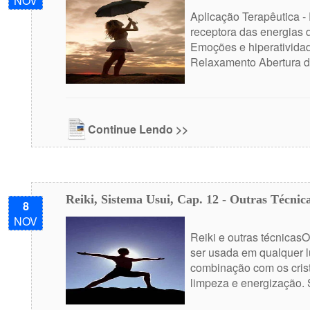
NOV
Aplicação Terapêutica -
receptora das energias d
Emoções e hiperativida
Relaxamento Abertura de
Continue Lendo >>
Reiki, Sistema Usui, Cap. 12 - Outras Técnica
8
NOV
Reiki e outras técnicas
ser usada em qualquer l
combinação com os crist
limpeza e energização. S