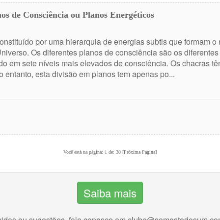
anos de Consciência ou Planos Energéticos
onstituído por uma hierarquia de energias subtis que formam o 
 Universo. Os diferentes planos de consciência são os diferentes
ido em sete níveis mais elevados de consciência. Os chacras 
o entanto, esta divisão em planos tem apenas po...
Você está na página: 1 de: 30
[Próxima Página]
Saiba mais
idas ou sugestões, fale conosco em
clube@somostodosum.co