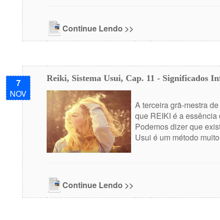
Continue Lendo >>
Reiki, Sistema Usui, Cap. 11 - Significados 
7
NOV
A terceira grã-mestra d
que REIKI é a essência d
Podemos dizer que exis
Usui é um método muito 
Continue Lendo >>