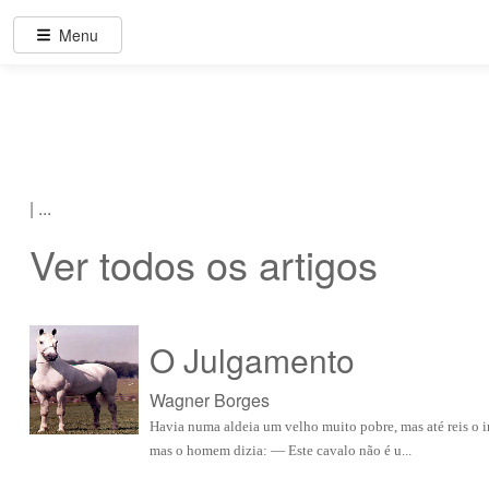
Menu
| ...
Ver todos os artigos
O Julgamento
Wagner Borges
Havia numa aldeia um velho muito pobre, mas até reis o i
mas o homem dizia: — Este cavalo não é u...