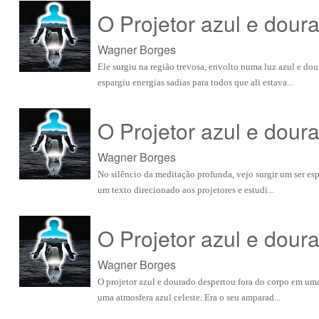
O Projetor azul e doura
Wagner Borges
Ele surgiu na região trevosa, envolto numa luz azul e dou
espargiu energias sadias para todos que ali estava...
O Projetor azul e doura
Wagner Borges
No silêncio da meditação profunda, vejo surgir um ser espi
um texto direcionado aos projetores e estudi...
O Projetor azul e doura
Wagner Borges
O projetor azul e dourado despertou fora do corpo em uma 
uma atmosfera azul celeste. Era o seu amparad...