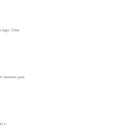
do lago. Uma
de mantras para
ão e