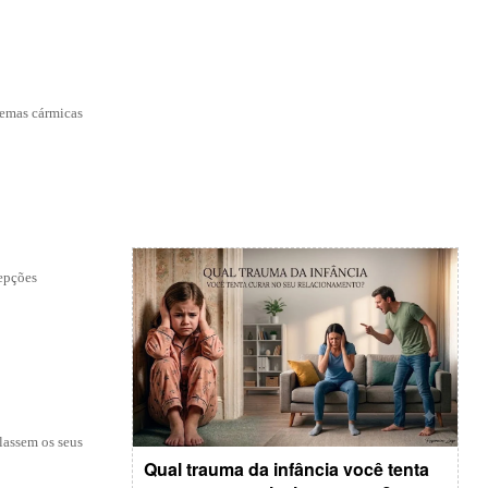
gemas cármicas
cepções
ilassem os seus
Qual trauma da infância você tenta