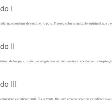
do I
rada, transbordante de sentimento puro. Flutuou sobre a multidão espiritual que o 
do II
ritual de luz pura. Sinto uma alegria serena interpenetrar-me, e daí vem a inspiraçã
do III
dimensão extrafísica sutil. À sua frente, flutuava uma consciência extrafísica ava