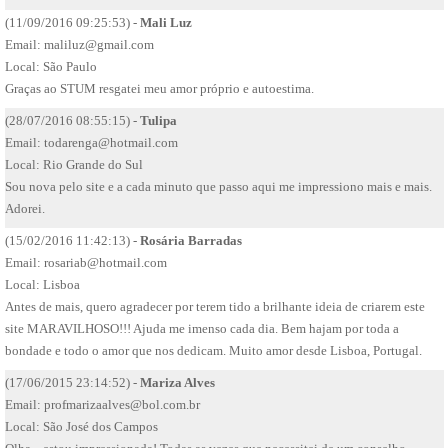
(11/09/2016 09:25:53) -
Mali Luz
Email:
maliluz@gmail.com
Local: São Paulo
Graças ao STUM resgatei meu amor próprio e autoestima.
(28/07/2016 08:55:15) -
Tulipa
Email:
todarenga@hotmail.com
Local: Rio Grande do Sul
Sou nova pelo site e a cada minuto que passo aqui me impressiono mais e mais.
Adorei.
(15/02/2016 11:42:13) -
Rosária Barradas
Email:
rosariab@hotmail.com
Local: Lisboa
Antes de mais, quero agradecer por terem tido a brilhante ideia de criarem este
site MARAVILHOSO!!! Ajuda me imenso cada dia. Bem hajam por toda a
bondade e todo o amor que nos dedicam. Muito amor desde Lisboa, Portugal.
(17/06/2015 23:14:52) -
Mariza Alves
Email:
profmarizaalves@bol.com.br
Local: São José dos Campos