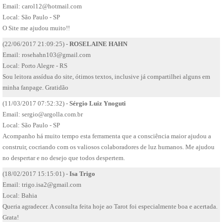
Email:
carol12@hotmail.com
Local: São Paulo - SP
O Site me ajudou muito!!
(22/06/2017 21:09:25) -
ROSELAINE HAHN
Email:
rosehahn103@gmail.com
Local: Porto Alegre - RS
Sou leitora assídua do site, ótimos textos, inclusive já compartilhei alguns em
minha fanpage. Gratidão
(11/03/2017 07:52:32) -
Sérgio Luiz Ynoguti
Email:
sergio@argolla.com.br
Local: São Paulo - SP
Acompanho há muito tempo esta ferramenta que a consciência maior ajudou a
construir, cocriando com os valiosos colaboradores de luz humanos. Me ajudou
no despertar e no desejo que todos despertem.
(18/02/2017 15:15:01) -
Isa Trigo
Email:
trigo.isa2@gmail.com
Local: Bahia
Queria agradecer. A consulta feita hoje ao Tarot foi especialmente boa e acertada.
Grata!