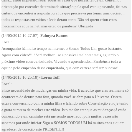
Olha... estou impressionada! Todas as vezes que necessitei de um conselho,
orientação pra entender determinada situação pela qual estou passando, foi nas
cartas que encontrei a resposta ou a luz que precisava pra tomar uma decisão...
todas as respostas em vários níveis deram certo. Não sei quem criou estes
mecanismos aqui na net, mas estão de parabéns! Obrigada
(14/05/2015 16:27:07) -
​Palmyra Ramos
Local:
Acompanho há muito tempo na internet o Somos Todos Um, gosto bastante.
Agora com vídeo!!!!! Será melhor... se é possível melhorar mais, aguardo o
próximo vídeo com curiosidade. Vivendo e aprendendo... Parabéns a toda a
equipe pelo empenho dessa empreitada, que com certeza será um sucesso!
(14/05/2015 16:25:18) -
Lorna Tuff
Local:
Sinto necessidade de mudanças em minha vida. E acredito que elas realmente só
acontecem de dentro para fora, quando você se abre para o Universo. Ontem
estava conversando com a minha filha e falando sobre Constelação e hoje tenho
a grata surpresa de receber este vídeo. Isto me faz crer que as mudanças já estão
começando e um caminho está me sendo mostrado, pois muitas vezes não
sabemos por onde iniciar. Sigo o SOMOS TODOS UM há muitos anos e quero
agradecer de coração este PRESENTE!!