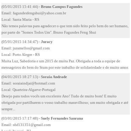
(05/01/2015 15:41:44) -
Bruno Campos Fagundes
Email:
fagundesfengshui@yahoo.com.br
Local: Santa Maria - RS
Não temos palavras para agradecer o que tem sido feito pelo bem do ser humano,
por parte de "Somos Todos Um". Bruno Fagundes Feng Shui
(05/01/2015 14:34:47) -
Juracy
Email:
juramellos@gmail.com
Local: Porto Alegre - RS
Muita Luz, Sabedoria e um 2015 de muita Paz. Obrigada a toda a equipe de
mensageiros do bem do Stum por este trabalho de solidariedade e de muito amor.
(04/01/2015 18:27:13) -
Soraia Andrade
Email:
soraiaindjai@hotmail.com
Local: Quarteira-Algarve-Portugal
Desejo para todos vocês um excelente Ano! Tudo de muito bom! E muito
obrigada por partilharem o vosso trabalho maravilhoso; um muito obrigada e até
sempre...
(03/01/2015 17:17:48) -
Suely Fernandes Sanrana
Email:
sfsf131351@gmail.com