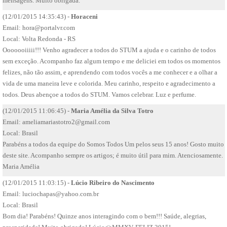
mensagens. Muito obrigada.
(12/01/2015 14:35:43) -
Horaceni
Email:
hora@portalvr.com
Local: Volta Redonda - RS
Ooooooiiiii!!! Venho agradecer a todos do STUM a ajuda e o carinho de todos
sem exceção. Acompanho faz algum tempo e me deliciei em todos os momentos
felizes, não tão assim, e aprendendo com todos vocês a me conhecer e a olhar a
vida de uma maneira leve e colorida. Meu carinho, respeito e agradecimento a
todos. Deus abençoe a todos do STUM. Vamos celebrar. Luz e perfume.
(12/01/2015 11:06:45) -
Maria Amélia da Silva Totro
Email:
ameliamariastotro2@gmail.com
Local: Brasil
Parabéns a todos da equipe do Somos Todos Um pelos seus 15 anos! Gosto muito
deste site. Acompanho sempre os artigos; é muito útil para mim. Atenciosamente.
Maria Amélia
(12/01/2015 11:03:15) -
Lúcio Ribeiro do Nascimento
Email:
luciochapas@yahoo.com.br
Local: Brasil
Bom dia! Parabéns! Quinze anos interagindo com o bem!!! Saúde, alegrias,