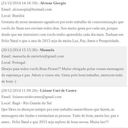
(21/12/2014 14:16:19) -
Alcione Giorgio
Email:
alcionepla@hotmail.com
Local: Brasilia
Gostaria de nesse momento agradecer por todo trabalho de conscientização que
vocês do Stum nos enviam todos dias. Sou muito grata por cada um, porque
desde que me sintonizei com vocês tenho aprendido cada dia mais. Tenham um
Feliz Natal e que o ano de 2015 seja de muita Luz, Paz, Amor e Prosperidade.
(20/12/2014 15:15:36) -
Manuela
Email:
manuela.de.meireles@gmail.com
Local: Portugal
Desejo para todos vocês Boas Festas!!! Muito obrigado pelas vossas mensagens
de esperança e paz. Adoro o vosso site. Grata pelo bom trabalho, merecem tudo
de bom :)
(20/12/2014 11:00:26) -
Lisiane Curi de Castro
Email:
lisianecuridecastro@gmail.com
Local: Bagé - Rio Grande do Sul
Que Deus os abençoe sempre por esse trabalho maravilhoso que fazem, as
mensagens são lindas e estimulam as pessoas. Tudo de bom, muita luz, paz e
amor... Feliz Natal e que 2015 seja repleto de boas novas. Muita luz!!!