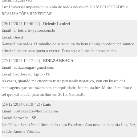
Local: Itaguaí - RJ
Luz Universal imperando na vida de todos vocês em 2015! FELICIDADES e
REALIZAÇÕES BENÉFICAS!
(29/12/2014 10:46:22) -
Delenir Lettieri
Email:
d_lettieri@yahoo.com.br
Local: Brasil
Namastê pra todos. O trabalho da semeadura do bem é enriquecedor e balsâmico,
principalmente para quem o exerce. Deus seja o lume de nossas vidas.
(27/12/2014 14:17:22) -
EDILZA BRAGA
Email:
edilzabraga@gmail.com
Local: São José do Egito - PE
Às vezes, quando me encontro triste pensando negativo, vou em busca das
mensagens que me trazem paz, tranquilidade, fé e muita luz. Muito já mudou e
sei que vai mudar para melhor em 2015. Namastê...
(24/12/2014 09:19:42) -
Luís
Email:
prof.ragazzi@hotmail.com
Local: Sorocaba - SP
Um Feliz e Santo Natal iluminado e um Excelente Ano novo com muita Luz, Paz,
Saúde, Amor e Vitórias.