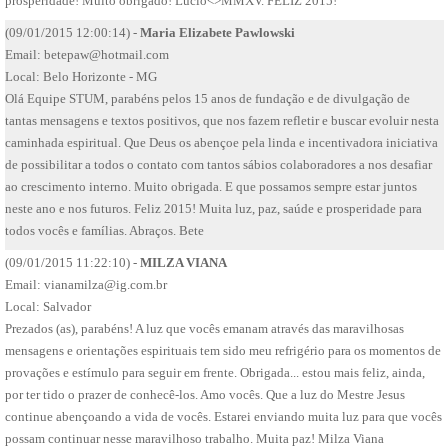
prosperidade! Muito obrigado! Lúcio<>MMXV. FELIZ 2015!
(09/01/2015 12:00:14) -
Maria Elizabete Pawlowski
Email:
betepaw@hotmail.com
Local: Belo Horizonte - MG
Olá Equipe STUM, parabéns pelos 15 anos de fundação e de divulgação de
tantas mensagens e textos positivos, que nos fazem refletir e buscar evoluir nesta
caminhada espiritual. Que Deus os abençoe pela linda e incentivadora iniciativa
de possibilitar a todos o contato com tantos sábios colaboradores a nos desafiar
ao crescimento interno. Muito obrigada. E que possamos sempre estar juntos
neste ano e nos futuros. Feliz 2015! Muita luz, paz, saúde e prosperidade para
todos vocês e famílias. Abraços. Bete
(09/01/2015 11:22:10) -
MILZA VIANA
Email:
vianamilza@ig.com.br
Local: Salvador
Prezados (as), parabéns! A luz que vocês emanam através das maravilhosas
mensagens e orientações espirituais tem sido meu refrigério para os momentos de
provações e estímulo para seguir em frente. Obrigada... estou mais feliz, ainda,
por ter tido o prazer de conhecê-los. Amo vocês. Que a luz do Mestre Jesus
continue abençoando a vida de vocês. Estarei enviando muita luz para que vocês
possam continuar nesse maravilhoso trabalho. Muita paz! Milza Viana