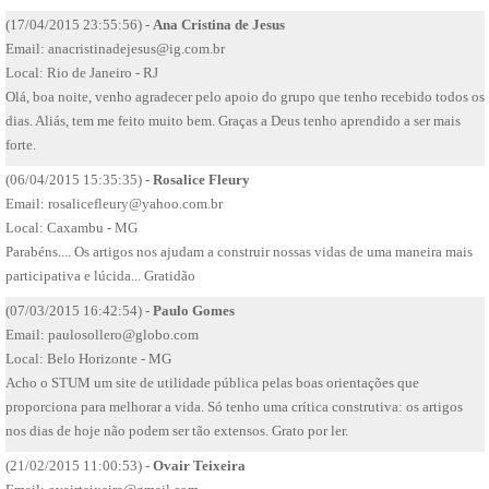
(17/04/2015 23:55:56) -
Ana Cristina de Jesus
Email:
anacristinadejesus@ig.com.br
Local: Rio de Janeiro - RJ
Olá, boa noite, venho agradecer pelo apoio do grupo que tenho recebido todos os
dias. Aliás, tem me feito muito bem. Graças a Deus tenho aprendido a ser mais
forte.
(06/04/2015 15:35:35) -
Rosalice Fleury
Email:
rosalicefleury@yahoo.com.br
Local: Caxambu - MG
Parabéns.... Os artigos nos ajudam a construir nossas vidas de uma maneira mais
participativa e lúcida... Gratidão
(07/03/2015 16:42:54) -
Paulo Gomes
Email:
paulosollero@globo.com
Local: Belo Horizonte - MG
Acho o STUM um site de utilidade pública pelas boas orientações que
proporciona para melhorar a vida. Só tenho uma crítica construtiva: os artigos
nos dias de hoje não podem ser tão extensos. Grato por ler.
(21/02/2015 11:00:53) -
Ovair Teixeira