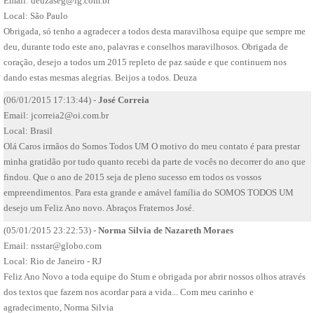
Email:
deuzaseg@ig.com.br
Local: São Paulo
Obrigada, só tenho a agradecer a todos desta maravilhosa equipe que sempre me
deu, durante todo este ano, palavras e conselhos maravilhosos. Obrigada de
coração, desejo a todos um 2015 repleto de paz saúde e que continuem nos
dando estas mesmas alegrias. Beijos a todos. Deuza
(06/01/2015 17:13:44) -
José Correia
Email:
jcorreia2@oi.com.br
Local: Brasil
Olá Caros irmãos do Somos Todos UM O motivo do meu contato é para prestar
minha gratidão por tudo quanto recebi da parte de vocês no decorrer do ano que
findou. Que o ano de 2015 seja de pleno sucesso em todos os vossos
empreendimentos. Para esta grande e amável família do SOMOS TODOS UM
desejo um Feliz Ano novo. Abraços Fraternos José.
(05/01/2015 23:22:53) -
Norma Silvia de Nazareth Moraes
Email:
nsstar@globo.com
Local: Rio de Janeiro - RJ
Feliz Ano Novo a toda equipe do Stum e obrigada por abrir nossos olhos através
dos textos que fazem nos acordar para a vida... Com meu carinho e
agradecimento, Norma Silvia