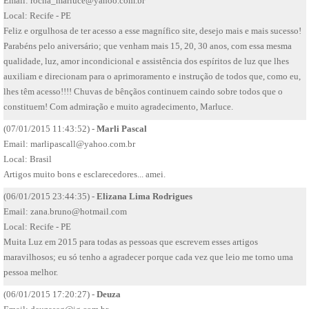
Email:
rocha_marluce@yahoo.com.br
Local: Recife - PE
Feliz e orgulhosa de ter acesso a esse magnífico site, desejo mais e mais sucesso!
Parabéns pelo aniversário; que venham mais 15, 20, 30 anos, com essa mesma
qualidade, luz, amor incondicional e assistência dos espíritos de luz que lhes
auxiliam e direcionam para o aprimoramento e instrução de todos que, como eu,
lhes têm acesso!!!! Chuvas de bênçãos continuem caindo sobre todos que o
constituem! Com admiração e muito agradecimento, Marluce.
(07/01/2015 11:43:52) -
Marli Pascal
Email:
marlipascall@yahoo.com.br
Local: Brasil
Artigos muito bons e esclarecedores... amei.
(06/01/2015 23:44:35) -
Elizana Lima Rodrigues
Email:
zana.bruno@hotmail.com
Local: Recife - PE
Muita Luz em 2015 para todas as pessoas que escrevem esses artigos
maravilhosos; eu só tenho a agradecer porque cada vez que leio me torno uma
pessoa melhor.
(06/01/2015 17:20:27) -
Deuza