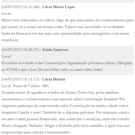
(14/05/2015 16:22:04) -
Lúcia Maria Lopes
Local:
Muito bem elaborados os vídeos. Algo de que precisamos ter conhecimentos para
que possa vir a somar em nossas vidas. Espero com ansiedade ver os demais.
Grata ao Stum por nos dar mais esta oportunidade para interagirmos com nossa
existência.
(14/05/2015 16:20:27) -
Zaida Guterres
Local:
Excelente novidade a das Constelações. Aguardando próximos vídeos. Obrigada
ao STUM e que a Luz Divina brilhe cada vez mais sobre todos.
(14/05/2015 16:11:15) -
Lúcia Helena
Local: ​Poços de Caldas - MG​
​Gostaria muito de agradecer ​a todos do Somos Todos Um, pelas matérias
interessantes e esclarecedoras e em especial sobre Constelação Familiar! Por
enquanto participei de uma reunião sobre Constelação na minha cidade com a
terapeuta Camila e amei! Também fui ​a algumas palestras. Por enquanto estou c​
om meu e-mail pessoal desativado, mas assim que o atualizar, entro em contato.
Muito obriga​da​, Nathalie, Sérgio e Rodolfo pelo belo trabalho, ​o qual vem nos
proporcionar mais clareza e entendimento.