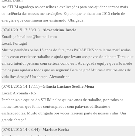
Local: Brasil
Ao STUM agradeço os conselhos e explicações para nos ajudar a termos mais
consciência das nossas mentes/ações. Espero que tenham um 2015 cheio de
energia e que continuem nos ensinando. Obrigada.
(07/01/2015 17:58:31) -
Alexandrina Janela
Email:
jafamalicao@hotmail.com
Local: Portugal
Muitos parabéns pelos 15 anos do Site, mas PARABÉNS com letras maiúsculas
pelo vosso excelente trabalho e ajuda que levam aos povos do planeta Terra, que
em seu interior pensam com certeza como eu... Abençoada equipe que não mede
meios para ajudar a todos que os seguem! Bem hajam! Muitos e muitos anos de
vida lhes desejo! Um abraço. Alexandrina
(07/01/2015 14:17:11) -
Gláucia Luciane Stedile Mena
Local: Alvorada - RS
Parabenizo a equipe do STUM pelos quinze anos de trabalho, por todos os
momentos em que fomos contemplados com palavras edificantes e
esclarecedoras. Muito obrigada por vocês fazerem parte de nossas vidas. Um
grande abraço!
(07/01/2015 14:03:44) -
Marluce Rocha