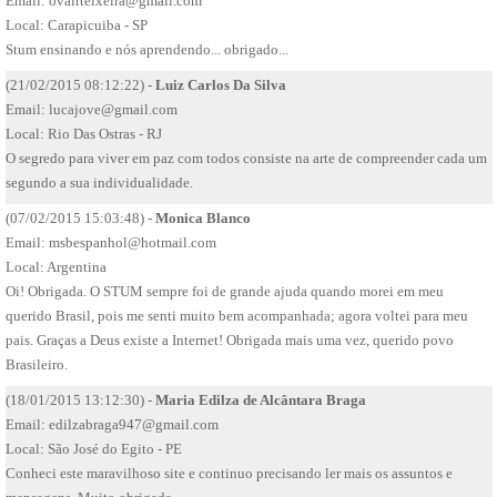
Email:
ovairteixeira@gmail.com
Local: Carapicuiba - SP
Stum ensinando e nós aprendendo... obrigado...
(21/02/2015 08:12:22) -
Luiz Carlos Da Silva
Email:
lucajove@gmail.com
Local: Rio Das Ostras - RJ
O segredo para viver em paz com todos consiste na arte de compreender cada um
segundo a sua individualidade.
(07/02/2015 15:03:48) -
Monica Blanco
Email:
msbespanhol@hotmail.com
Local: Argentina
Oi! Obrigada. O STUM sempre foi de grande ajuda quando morei em meu
querido Brasil, pois me senti muito bem acompanhada; agora voltei para meu
pais. Graças a Deus existe a Internet! Obrigada mais uma vez, querido povo
Brasileiro.
(18/01/2015 13:12:30) -
Maria Edilza de Alcântara Braga
Email:
edilzabraga947@gmail.com
Local: São José do Egito - PE
Conheci este maravilhoso site e continuo precisando ler mais os assuntos e