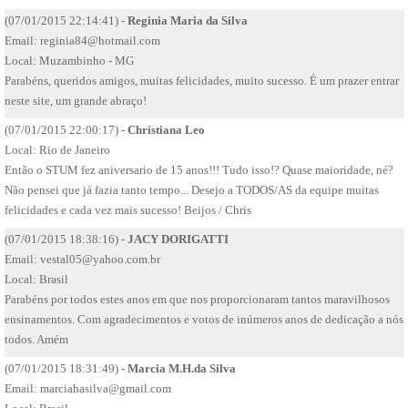
(07/01/2015 22:14:41) -
Reginia Maria da Silva
Email:
reginia84@hotmail.com
Local: Muzambinho - MG
Parabéns, queridos amigos, muitas felicidades, muito sucesso. É um prazer entrar
neste site, um grande abraço!
(07/01/2015 22:00:17) -
Christiana Leo
Local: Rio de Janeiro
Então o STUM fez aniversario de 15 anos!!! Tudo isso!? Quase maioridade, né?
Não pensei que já fazia tanto tempo... Desejo a TODOS/AS da equipe muitas
felicidades e cada vez mais sucesso! Beijos / Chris
(07/01/2015 18:38:16) -
JACY DORIGATTI
Email:
vestal05@yahoo.com.br
Local: Brasil
Parabéns por todos estes anos em que nos proporcionaram tantos maravilhosos
ensinamentos. Com agradecimentos e votos de inúmeros anos de dedicação a nós
todos. Amém
(07/01/2015 18:31:49) -
Marcia M.H.da Silva
Email:
marciahasilva@gmail.com