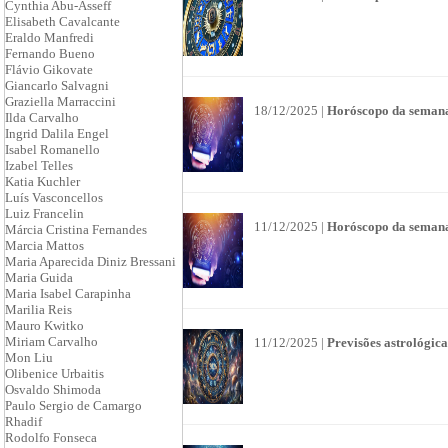
Cynthia Abu-Asseff
Elisabeth Cavalcante
Eraldo Manfredi
Fernando Bueno
Flávio Gikovate
Giancarlo Salvagni
Graziella Marraccini
18/12/2025 |
Horóscopo da semana
Ilda Carvalho
Ingrid Dalila Engel
Isabel Romanello
Izabel Telles
Katia Kuchler
Luís Vasconcellos
Luiz Francelin
11/12/2025 |
Horóscopo da semana
Márcia Cristina Fernandes
Marcia Mattos
Maria Aparecida Diniz Bressani
Maria Guida
Maria Isabel Carapinha
Marilia Reis
Mauro Kwitko
Miriam Carvalho
11/12/2025 |
Previsões astrológica
Mon Liu
Olibenice Urbaitis
Osvaldo Shimoda
Paulo Sergio de Camargo
Rhadif
Rodolfo Fonseca