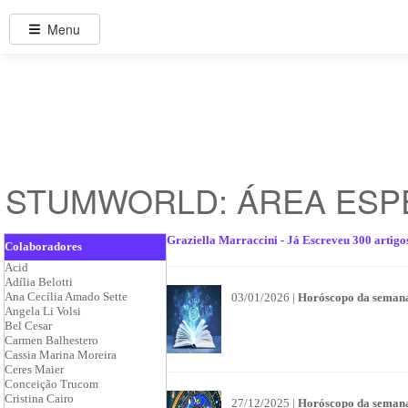
Menu
STUMWORLD: ÁREA ESP
Graziella Marraccini - Já Escreveu 300 artigo
Colaboradores
Acid
Adília Belotti
Ana Cecília Amado Sette
03/01/2026 |
Horóscopo da semana 
Angela Li Volsi
Bel Cesar
Carmen Balhestero
Cassia Marina Moreira
Ceres Maier
Conceição Trucom
Cristina Cairo
27/12/2025 |
Horóscopo da semana 