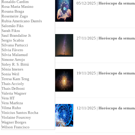
Ronaldo Cardim
05/12/2025 |
Horóscopo da semana
Rosa Maria Masino
Rosana Braga
Rosemeire Zago
Rubia Americano Dantés
Salomão Fiks
Sarah Fikss
Saul Brandalise Jr.
27/11/2025 |
Horóscopo da semana
Sergio Scabia
Silvana Partucci
Silvia Fávero
Silvia Malamud
Simone Arrojo
Sirley R. S. Bittú
Sônia Imenes
19/11/2025 |
Horóscopo da semana
Sonia Weil
Teresa Kam Teng
Thais Accioly
Thais Delboni
Valeria Wagner
Vera HT
Vera Marfeza
Vilma Ruho
12/11/2025 |
Horóscopo da semana
Vinicius Santos Rocha
Violaine Fourcroy
Wagner Borges
Wilson Francisco