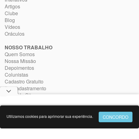
Artigos
Clube
Blog
Vídeos
Oráculos
NOSSO TRABALHO
Quem Somos
Nossa Missão
Depoimentos
Colunistas
Cadastro Gratuito
Descadastramento
Mapa do Site
Rss
Arquivo
Anuncie
Utilizamos cookies para aprimorar sua experiência.
STUM NO MUNDO
Spanish