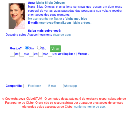
Autor
Maria Silvia Orlovas
Maria Silvia Orlovas é uma forte sensitiva que possui um dom muito
especial de ver as vidas passadas das pessoas à sua volta e receber
orientações dos seus mentores.
Me acompanhe no Twitter
e
Visite meu blog
E-mail:
msorlovas@gmail.com
|
Mais artigos.
Saiba mais sobre você!
Descubra sobre Autoconhecimento
clicando aqui
.
Gostou?
Sim
Não
Avaliação:
5
|
Votos:
9
Compartilhe
© Copyright 2026 ClubeSTUM - O conteúdo desta página é de exclusiva responsabilidade do
Participante do Clube. O site não se responsabiliza por quaisquer prestações de serviços
oferecidos pelos associados do Clube,
conforme termo de uso.