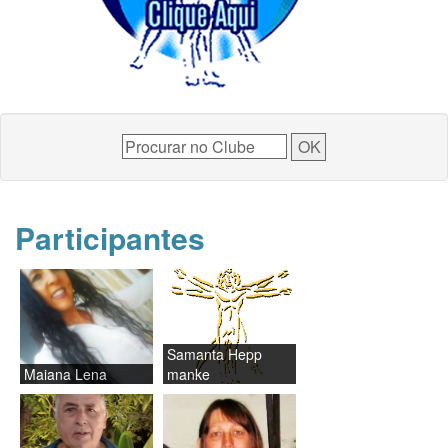
Participantes
Samanta Hepp
Maiana Lena
manke