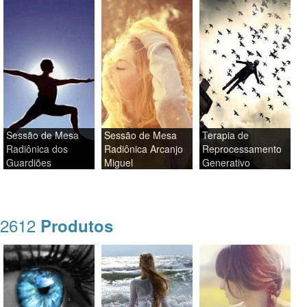
Sessão de Mesa
Sessão de Mesa
Terapia de
Radiônica dos
Radiônica Arcanjo
Reprocessamento
Guardiões
Miguel
Generativo
2612
Produtos