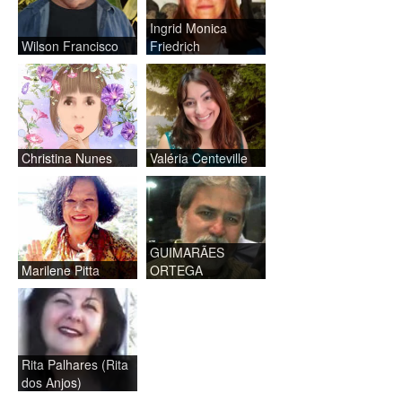
Ingrid Monica
Wilson Francisco
Friedrich
Christina Nunes
Valéria Centeville
GUIMARÃES
Marilene Pitta
ORTEGA
Rita Palhares (Rita
dos Anjos)