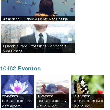
Ansiedade: Quando a Mente Não Desliga
Quando o Papel Profissional Sobrepõe a
Vida Pessoal.
10462
Eventos
22/8/2026
19/9/2026
24/10/2026
CURSO REIKI I -22
CURSO REIKI III A
CURSO DE REIKI II
e 23 agosto...
- 19 e 20 de...
24 e 25 de ...