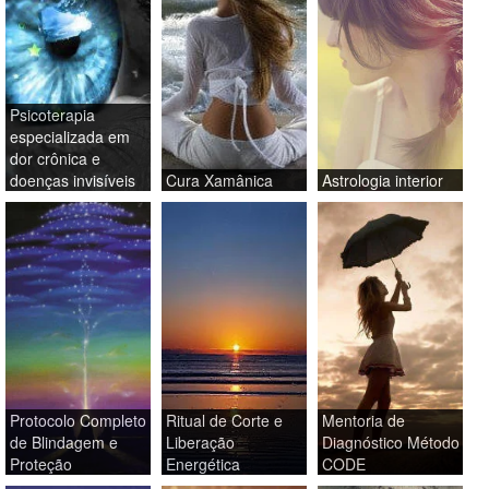
Psicoterapia
especializada em
dor crônica e
doenças invisíveis
Cura Xamânica
Astrologia interior
Protocolo Completo
Ritual de Corte e
Mentoria de
de Blindagem e
Liberação
Diagnóstico Método
Proteção
Energética
CODE