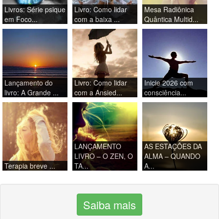
Livros: Série psique
Livro: Como lidar
Mesa Radiônica
em Foco...
com a baixa ...
Quântica Multid...
Lançamento do
Livro: Como lidar
Inicie 2026 com
livro: A Grande ...
com a Ansied...
consciência...
LANÇAMENTO
AS ESTAÇÕES DA
LIVRO – O ZEN, O
ALMA – QUANDO
Terapia breve ...
TA...
A...
Saiba mais