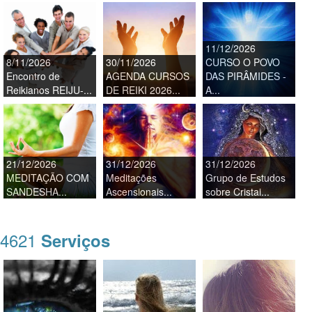
11/12/2026
8/11/2026
30/11/2026
CURSO O POVO
Encontro de
AGENDA CURSOS
DAS PIRÂMIDES -
Reikianos REIJU-...
DE REIKI 2026...
A...
21/12/2026
31/12/2026
31/12/2026
MEDITAÇÃO COM
Meditações
Grupo de Estudos
SANDESHA...
Ascensionais...
sobre Cristai...
4621
Serviços