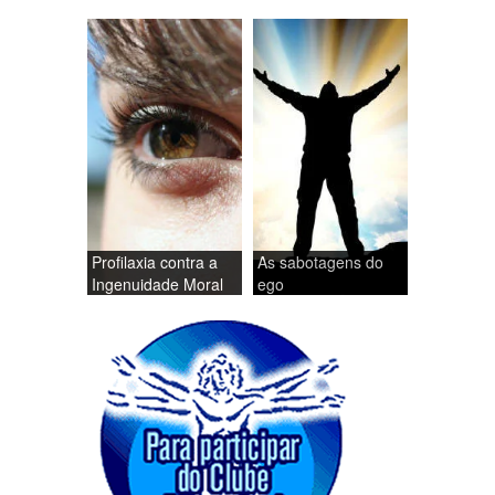
Profilaxia contra a
As sabotagens do
Ingenuidade Moral
ego