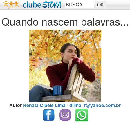
Quando nascem palavras...
Autor
Renata Cibele Lima
-
dlima_r@yahoo.com.br