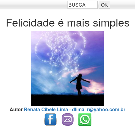
Felicidade é mais simples
Autor
Renata Cibele Lima
-
dlima_r@yahoo.com.br