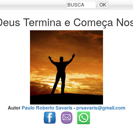
e Deus Termina e Começa No
Autor
Paulo Roberto Savaris
-
prsavaris@gmail.com