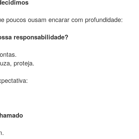
 decidimos
que poucos ousam encarar com profundidade:
ossa responsabilidade?
ontas.
za, proteja.
pectativa:
 chamado
m.