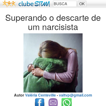
Superando o descarte de
um narcisista
Autor
Valéria Centeville
-
valtvp@gmail.com