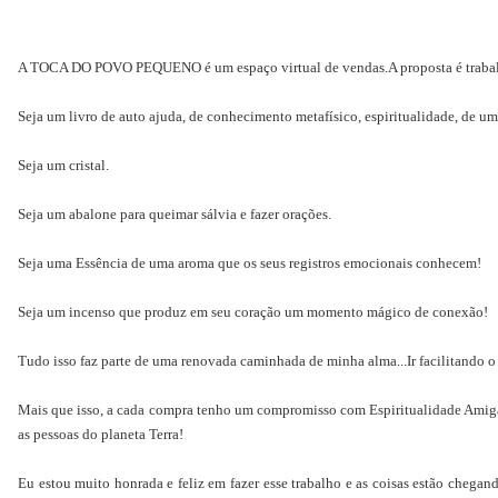
A TOCA DO POVO PEQUENO é um espaço virtual de vendas.A proposta é trab
Seja um livro de auto ajuda, de conhecimento metafísico, espiritualidade, de u
Seja um cristal.
Seja um abalone para queimar sálvia e fazer orações.
Seja uma Essência de uma aroma que os seus registros emocionais conhecem!
Seja um incenso que produz em seu coração um momento mágico de conexão!
Tudo isso faz parte de uma renovada caminhada de minha alma...Ir facilitando o
Mais que isso, a cada compra tenho um compromisso com Espiritualidade Amiga d
as pessoas do planeta Terra!
Eu estou muito honrada e feliz em fazer esse trabalho e as coisas estão chega