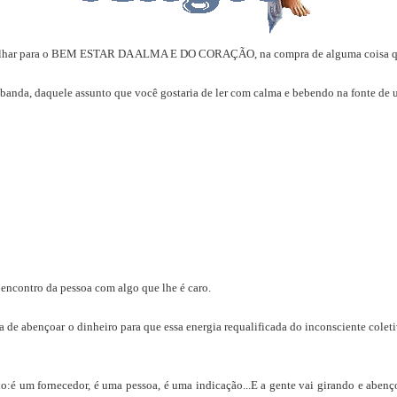
alhar para o BEM ESTAR DA ALMA E DO CORAÇÃO, na compra de alguma coisa qu
mbanda, daquele assunto que você gostaria de ler com calma e bebendo na fonte de 
 encontro da pessoa com algo que lhe é caro.
e abençoar o dinheiro para que essa energia requalificada do inconsciente coleti
ndo:é um fornecedor, é uma pessoa, é uma indicação...E a gente vai girando e aben