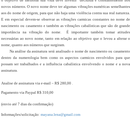
o objetivo de melhorar sua vida deve investir decidida e constantemente nos
novos números. O novo nome deve ter algumas vibrações numéricas semelhantes
aos do nome de origem, para que não haja uma violência contra sua real natureza.
E em especial devem-se observar as vibrações carmicas constantes no nome de
nascimento ou casamento e também as vibrações cabalísticas que são de grande
importância na vibração do nome. É importante também tomar atitudes
necessárias ao novo nome, tanto em relação ao objetivo que o levou a alterar o
nome, quanto aos números que surgiram.
Na análise da assinatura será analisado o nome de nascimento ou casamento
dentro da numerologia bem como os aspectos carmicos envolvidos para que
possam ser trabalhados e a influência cabalística envolvendo o nome e a nova
assinatura.
Analise de assinatura via e-mail – R$ 280,00 .
Pagamento via Paypal R$ 310,00
(envio até 7 dias da confirmação)
Informações/solicitação:
mayana.lena@gmail.com