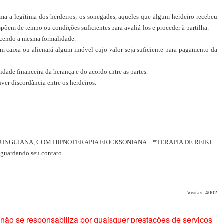
ma a legítima dos herdeiros; os sonegados, aqueles que algum herdeiro recebeu
spõem de tempo ou condições suficientes para avaliá-los e proceder à partilha.
decendo a mesma formalidade.
 em caixa ou alienará algum imóvel cujo valor seja suficiente para pagamento da
de financeira da herança e do acordo entre as partes.
er discordância entre os herdeiros.
UNGUIANA, COM HIPNOTERAPIA ERICKSONIANA... *TERAPIA DE REIKI
ardando seu contato.
Visitas: 4002
não se responsabiliza por quaisquer prestações de serviços