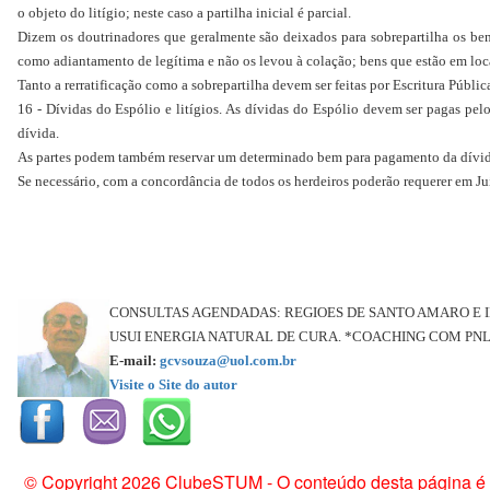
o objeto do litígio; neste caso a partilha inicial é parcial.
Dizem os doutrinadores que geralmente são deixados para sobrepartilha os be
como adiantamento de legítima e não os levou à colação; bens que estão em local 
Tanto a rerratificação como a sobrepartilha devem ser feitas por Escritura Públ
16 - Dívidas do Espólio e litígios. As dívidas do Espólio devem ser pagas pelo
dívida.
As partes podem também reservar um determinado bem para pagamento da dívida, 
Se necessário, com a concordância de todos os herdeiros poderão requerer em J
CONSULTAS AGENDADAS: REGIOES DE SANTO AMARO E INT
USUI ENERGIA NATURAL DE CURA. *COACHING COM PNL/APOIO
E-mail:
gcvsouza@uol.com.br
Visite o Site do autor
© Copyright 2026 ClubeSTUM - O conteúdo desta página é de