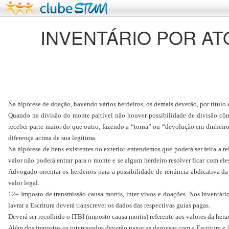
INVENTÁRIO POR ATO
Na hipótese de doação, havendo vários herdeiros, os demais deverão, por título 
Quando na divisão do monte partível não houver possibilidade de divisão cômo
receber parte maior do que outro, fazendo a “torna” ou “devolução em dinheiro”
diferença acima de sua legítima.
Na hipótese de bens existentes no exterior entendemos que poderá ser feita a re
valor não poderá entrar para o monte e se algum herdeiro resolver ficar com ele
Advogado orientar os herdeiros para a possibilidade de renúncia abdicativa d
valor legal.
12– Imposto de transmissão causa mortis, inter vivos e doações. Nos Inventário
lavrar a Escritura deverá transcrever os dados das respectivas guias pagas.
Deverá ser recolhido o ITBI (imposto causa mortis) referente aos valores da he
Além dos impostos os interessados deverão pagar as despesas com a Escritura e