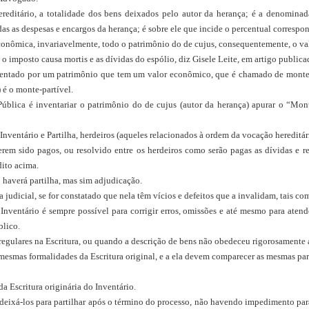
reditário, a totalidade dos bens deixados pelo autor da herança; é a denomina
idas as despesas e encargos da herança; é sobre ele que incide o percentual corresp
conômica, invariavelmente, todo o patrimônio do de cujus, consequentemente, o va
 o imposto causa mortis e as dívidas do espólio, diz Gisele Leite, em artigo public
resentado por um patrimônio que tem um valor econômico, que é chamado de monte-
 é o monte-partível.
Pública é inventariar o patrimônio do de cujus (autor da herança) apurar o “Monte
nventário e Partilha, herdeiros (aqueles relacionados à ordem da vocação hereditári
iverem sido pagos, ou resolvido entre os herdeiros como serão pagas as dívidas e 
dito acima.
ão haverá partilha, mas sim adjudicação.
a judicial, se for constatado que nela têm vícios e defeitos que a invalidam, tais co
 de Inventário é sempre possível para corrigir erros, omissões e até mesmo para at
blico.
gulares na Escritura, ou quando a descrição de bens não obedeceu rigorosamente as 
as mesmas formalidades da Escritura original, e a ela devem comparecer as mesmas p
da Escritura originária do Inventário.
 deixá-los para partilhar após o término do processo, não havendo impedimento para