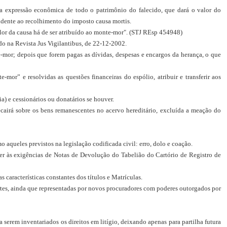
da expressão econômica de todo o patrimônio do falecido, que dará o valor do
ondente ao recolhimento do imposto causa mortis.
lor da causa há de ser atribuído ao monte-mor". (STJ REsp 454948)
ado na Revista Jus Vigilantibus, de 22-12-2002.
mor; depois que forem pagas as dívidas, despesas e encargos da herança, o que
-mor” e resolvidas as questões financeiras do espólio, atribuir e transferir aos
a) e cessionários ou donatários se houver.
recairá sobre os bens remanescentes no acervo hereditário, excluída a meação do
mo aqueles previstos na legislação codificada civil: erro, dolo e coação.
ender às exigências de Notas de Devolução do Tabelião do Cartório de Registro de
características constantes dos títulos e Matrículas.
artes, ainda que representadas por novos procuradores com poderes outorgados por
 serem inventariados os direitos em litígio, deixando apenas para partilha futura