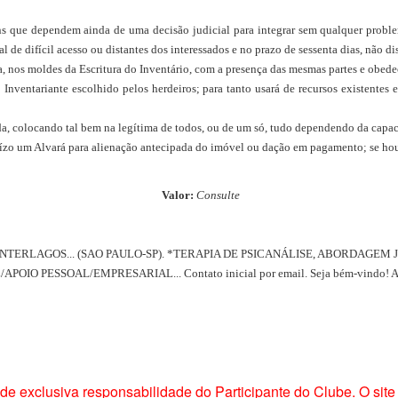
ns que dependem ainda de uma decisão judicial para integrar sem qualquer proble
de difícil acesso ou distantes dos interessados e no prazo de sessenta dias, não di
ica, nos moldes da Escritura do Inventário, com a presença das mesmas partes e obe
 Inventariante escolhido pelos herdeiros; para tanto usará de recursos existentes
colocando tal bem na legítima de todos, ou de um só, tudo dependendo da capacida
uízo um Alvará para alienação antecipada do imóvel ou dação em pagamento; se houv
Valor:
Consulte
ERLAGOS... (SAO PAULO-SP). *TERAPIA DE PSICANÁLISE, ABORDAGEM J
 PESSOAL/EMPRESARIAL... Contato inicial por email. Seja bém-vindo! Agu
 exclusiva responsabilidade do Participante do Clube. O site 