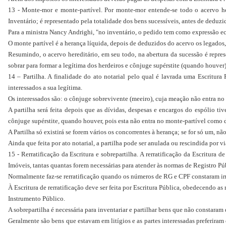
13 - Monte-mor e monte-partível. Por monte-mor entende-se todo o acervo he
Inventário; é representado pela totalidade dos bens sucessíveis, antes de deduz
Para a ministra Nancy Andrighi, "no inventário, o pedido tem como expressão e
O monte partível é a herança líquida, depois de deduzidos do acervo os legados,
Resumindo, o acervo hereditário, em seu todo, na abertura da sucessão é rep
sobrar para formar a legítima dos herdeiros e cônjuge supérstite (quando houver)
14 – Partilha. A finalidade do ato notarial pelo qual é lavrada uma Escritura 
interessados a sua legítima.
Os interessados são: o cônjuge sobrevivente (meeiro), cuja meação não entra no I
A partilha será feita depois que as dívidas, despesas e encargos do espólio t
cônjuge supérstite, quando houver, pois esta não entra no monte-partível como 
A Partilha só existirá se forem vários os concorrentes à herança; se for só um, n
Ainda que feita por ato notarial, a partilha pode ser anulada ou rescindida por vi
15 - Rerratificação da Escritura e sobrepartilha. A rerratificação da Escritura
Imóveis, tantas quantas forem necessárias para atender às normas de Registro Pú
Normalmente faz-se rerratificação quando os números de RG e CPF constaram irre
À Escritura de rerratificação deve ser feita por Escritura Pública, obedecendo 
Instrumento Público.
A sobrepartilha é necessária para inventariar e partilhar bens que não constaram 
Geralmente são bens que estavam em litígios e as partes interessadas preferiram