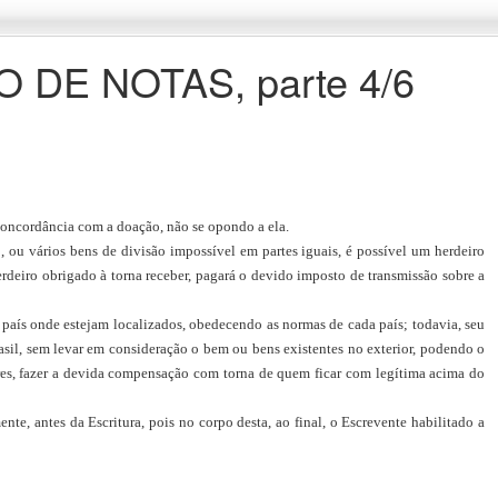
DE NOTAS, parte 4/6
 concordância com a doação, não se opondo a ela.
 ou vários bens de divisão impossível em partes iguais, é possível um herdeiro
erdeiro obrigado à torna receber, pagará o devido imposto de transmissão sobre a
no país onde estejam localizados, obedecendo as normas de cada país; todavia, seu
Brasil, sem levar em consideração o bem ou bens existentes no exterior, podendo o
ores, fazer a devida compensação com torna de quem ficar com legítima acima do
te, antes da Escritura, pois no corpo desta, ao final, o Escrevente habilitado a