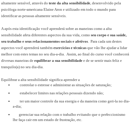
altamente sensível, através do
teste da alta sensibilidade
, desenvolvido pela
psicóloga norte-americana Elaine Aron e utilizado em todo o mundo para
identificar as pessoas altamente sensíveis.
A após esta identificação você aprenderá sobre as maneiras como a alta
sensibilidade afeta diferentes aspectos da sua vida, como
seu corpo e sua saúde,
seu trabalho e seus relacionamentos sociais e afetivos
. Para cada um destes
aspectos você aprenderá também
exercícios e técnicas
que vão lhe ajudar a lidar
melhor com estes temas no seu dia-a-dia. Assim, ao final do curso você conhecerá
diversas maneiras de
equilibrar a sua sensibilidade
e de se sentir mais feliz e
tranquilo(a) no seu dia-dia.
Equilibrar a alta sensibilidade significa aprender a
controlar o estresse e administrar as situações de saturação;
estabelecer limites nas relações pessoais dizendo não;
ter um maior controle da sua energia e da maneira como geri-la no dia-
a-dia;
gerenciar sua relação com o trabalho evitando que o perfeccionismo
lhe faça cair em um estado de frustração, etc.