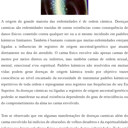
A origem da grande maioria das enfermidades é de ordem cármica. Doenças
carmicas são enfermidades trazidas de outras existências como consequência de
danos físicos cometido contra qualquer ser ou a si mesmo incidindo em padrões
kármicos limitantes. Também é bastante comum que muitas enfermidades estejam
ligadas a influencias de registros de origem ancestral/genético que atuam
diretamente no dna do atendido. O carma físico envolve não apenas carmas de
mortes por meios diretos ou indiretos, mas também carmas de ordem sexual,
mental, emocional e/ou espiritual. Padrões kármicos não resolvidos em muitas
vidas podem gerar doenças de origem kármica tendo por objetivo trazer
consciência ao nível encarnado da necessidade de transmutar padrões kármicos
repetitivos de toda ordem e reprogramar seus registros nas frequências do seu Eu
Superior. As doenças cármicas ou ligadas a registros de origem ancestral/genético
poderão se manifestar na atual existência dependendo do grau de reincidência ou
do comprometimento da alma no carma envolvido.
Tem se observado que em algumas manifestações de doenças carmicas além do
carma envolvido há indícios de obsessões de velhos desafetos e da espiritualidade