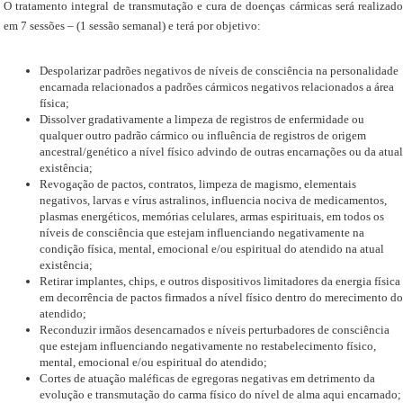
O tratamento integral de transmutação e cura de doenças cármicas será realizado
em 7 sessões – (1 sessão semanal) e terá por objetivo:
Despolarizar padrões negativos de níveis de consciência na personalidade
encarnada relacionados a padrões cármicos negativos relacionados a área
física;
Dissolver gradativamente a limpeza de registros de enfermidade ou
qualquer outro padrão cármico ou influência de registros de origem
ancestral/genético a nível físico advindo de outras encarnações ou da atual
existência;
Revogação de pactos, contratos, limpeza de magismo, elementais
negativos, larvas e vírus astralinos, influencia nociva de medicamentos,
plasmas energéticos, memórias celulares, armas espirituais, em todos os
níveis de consciência que estejam influenciando negativamente na
condição física, mental, emocional e/ou espiritual do atendido na atual
existência;
Retirar implantes, chips, e outros dispositivos limitadores da energia física
em decorrência de pactos firmados a nível físico dentro do merecimento do
atendido;
Reconduzir irmãos desencarnados e níveis perturbadores de consciência
que estejam influenciando negativamente no restabelecimento físico,
mental, emocional e/ou espiritual do atendido;
Cortes de atuação maléficas de egregoras negativas em detrimento da
evolução e transmutação do carma físico do nível de alma aqui encarnado;