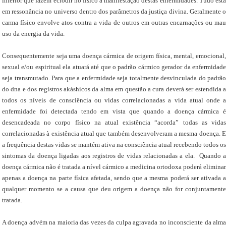
inferior que fazem eclodir no físico a manifestação destas enfermidades. Tudo está
em ressonância no universo dentro dos parâmetros da justiça divina. Geralmente o
carma físico envolve atos contra a vida de outros em outras encarnações ou mau
uso da energia da vida.
Consequentemente seja uma doença cármica de origem física, mental, emocional,
sexual e/ou espiritual ela atuará até que o padrão cármico gerador da enfermidade
seja transmutado. Para que a enfermidade seja totalmente desvinculada do padrão
do dna e dos registros akáshicos da alma em questão a cura deverá ser estendida a
todos os níveis de consciência ou vidas correlacionadas a vida atual onde a
enfermidade foi detectada tendo em vista que quando a doença cármica é
desencadeada no corpo físico na atual existência “acorda” todas as vidas
correlacionadas à existência atual que também desenvolveram a mesma doença. E
a frequência destas vidas se mantém ativa na consciência atual recebendo todos os
sintomas da doença ligadas aos registros de vidas relacionadas a ela. Quando a
doença cármica não é tratada a nível cármico a medicina ortodoxa poderá eliminar
apenas a doença na parte física afetada, sendo que a mesma poderá ser ativada a
qualquer momento se a causa que deu origem a doença não for conjuntamente
tratada.
A doença advém na maioria das vezes da culpa agravada no inconsciente da alma