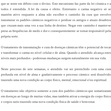
que se sente em débito com o divino. Este mecanismo faz parte da lei cósmica e a
todos é estendida. A lei da causa e efeito. Entretanto o carma negativo só se
mantém ativo enquanto a alma não escolher o caminho da cura que envolve
transmutar os padrões cármicos negativos e perdoar os antigos e atuais desafetos
que cruzam mais uma vez a sua linha de destino. Negar este caminho é manter-se
preso as frequências de medo e dor e consequentemente se tornar responsável pela
própria sorte.
O tratamento de transmutação e cura de doenças cármicas têm o potencial de tocar
e transformar o carma no nível celular e de alma. Quando o atendido alcança estes
níveis mais profundos - poderosas mudanças surgem naturalmente em sua vida.
Neste processo de sete semanas, o atendido vai ser preenchido com uma cura
profunda em nível de alma e gradativamente o processo cármico será dissolvido
trazendo uma nova condição ao corpo físico, mental, emocional e/ou espiritual.
O tratamento não objetiva somente a cura dos padrões cármicos que somatizaram
em doenças ao longo de muitas vidas, mas também ativar a energia do corpo físico
e corpos sutis trazendo uma nova condição física de saúde e bem-estar.