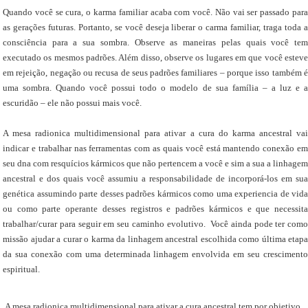
Quando você se cura, o karma familiar acaba com você. Não vai ser passado para
as gerações futuras. Portanto, se você deseja liberar o carma familiar, traga toda a
consciência para a sua sombra. Observe as maneiras pelas quais você tem
executado os mesmos padrões. Além disso, observe os lugares em que você esteve
em rejeição, negação ou recusa de seus padrões familiares – porque isso também é
uma sombra. Quando você possui todo o modelo de sua família – a luz e a
escuridão – ele não possui mais você.
A mesa radionica multidimensional para ativar a cura do karma ancestral vai
indicar e trabalhar nas ferramentas com as quais você está mantendo conexão em
seu dna com resquícios kármicos que não pertencem a você e sim a sua a linhagem
ancestral e dos quais você assumiu a responsabilidade de incorporá-los em sua
genética assumindo parte desses padrões kármicos como uma experiencia de vida
ou como parte operante desses registros e padrões kármicos e que necessita
trabalhar/curar para seguir em seu caminho evolutivo. Você ainda pode ter como
missão ajudar a curar o karma da linhagem ancestral escolhida como última etapa
da sua conexão com uma determinada linhagem envolvida em seu crescimento
espiritual.
A mesa radionica multidimensional para ativar a cura ancestral tem por objetivo