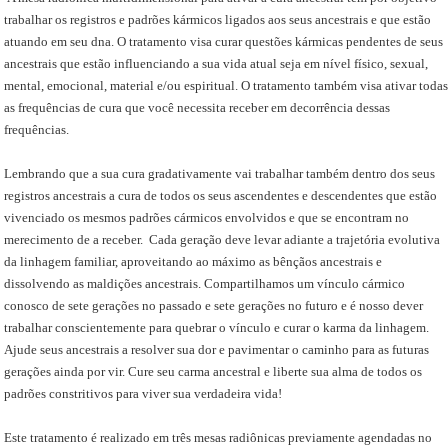
trabalhar os registros e padrões kármicos ligados aos seus ancestrais e que estão
atuando em seu dna. O tratamento visa curar questões kármicas pendentes de seus
ancestrais que estão influenciando a sua vida atual seja em nível físico, sexual,
mental, emocional, material e/ou espiritual. O tratamento também visa ativar todas
as frequências de cura que você necessita receber em decorrência dessas
frequências.
Lembrando que a sua cura gradativamente vai trabalhar também dentro dos seus
registros ancestrais a cura de todos os seus ascendentes e descendentes que estão
vivenciado os mesmos padrões cármicos envolvidos e que se encontram no
merecimento de a receber. Cada geração deve levar adiante a trajetória evolutiva
da linhagem familiar, aproveitando ao máximo as bênçãos ancestrais e
dissolvendo as maldições ancestrais. Compartilhamos um vínculo cármico
conosco de sete gerações no passado e sete gerações no futuro e é nosso dever
trabalhar conscientemente para quebrar o vínculo e curar o karma da linhagem.
Ajude seus ancestrais a resolver sua dor e pavimentar o caminho para as futuras
gerações ainda por vir. Cure seu carma ancestral e liberte sua alma de todos os
padrões constritivos para viver sua verdadeira vida!
Este tratamento é realizado em três mesas radiônicas previamente agendadas no