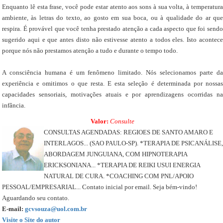
Enquanto lê esta frase, você pode estar atento aos sons à sua volta, à temperatura
ambiente, às letras do texto, ao gosto em sua boca, ou à qualidade do ar que
respira. É provável que você tenha prestado atenção a cada aspecto que foi sendo
sugerido aqui e que antes disto não estivesse atento a todos eles. Isto acontece
porque nós não prestamos atenção a tudo e durante o tempo todo.
A consciência humana é um fenômeno limitado. Nós selecionamos parte da
experiência e omitimos o que resta. E esta seleção é determinada por nossas
capacidades sensoriais, motivações atuais e por aprendizagens ocorridas na
infância.
Valor:
Consulte
CONSULTAS AGENDADAS: REGIOES DE SANTO AMARO E
INTERLAGOS... (SAO PAULO-SP). *TERAPIA DE PSICANÁLISE,
ABORDAGEM JUNGUIANA, COM HIPNOTERAPIA
ERICKSONIANA... *TERAPIA DE REIKI USUI ENERGIA
NATURAL DE CURA. *COACHING COM PNL/APOIO
PESSOAL/EMPRESARIAL... Contato inicial por email. Seja bém-vindo!
Aguardando seu contato.
E-mail:
gcvsouza@uol.com.br
Visite o Site do autor