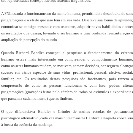
são representadas corresponde aos sistemas lingüísticos.
A PNL estuda o funcionamento da mente humana, permitindo a descoberta de suas
programações e o efeito que isso tem em sua vida. Descreve sua forma de aprender,
comunicar-se consigo mesmo e com os outros, adquirir novas habilidades e obter
os resultados que deseja, levando o ser humano a uma profunda reestruturação e
ampliação da percepção do mundo.
Quando Richard Bandler começou a pesquisar o funcionamento do cérebro
humano estava mais interessado em compreender o comportamento humano,
como os seres humanos mudam, se motivam, tomam decisões, conseguem alcançar
sucesso em vários aspectos de suas vidas: profissional, pessoal, afetivo, social,
familiar, etc. Os resultados destas pesquisas são fascinantes, pois trazem a
compreensão de como as pessoas funcionam e, com isso, podem alterar
programações (gravações feitas pelo cérebro de todos os estímulos e experiências
que passam a cada momento) que as limitem.
O que diferenciava Bandler e Grinder de muitas escolas de pensamento
psicológico alternativo, cada vez mais numerosas na Califórnia naquela época, era
à busca da essência da mudança.