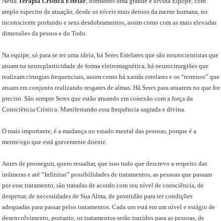
Nesta
Terapia Crística Estelar
, formamos uma grande e divina Equipe, com
amplo espectro de atuação, desde os níveis mais densos da mente humana, no
inconsciente profundo e seus desdobramentos, assim como com as mais elevadas
dimensões da pessoa e do Todo.
Na equipe, só para se ter uma ideia, há Seres Estelares que são neurocientistas que
atuam na neuroplasticidade de forma eletromagnética, há neurocirurgiões que
realizam cirurgias frequenciais, assim como há xamãs estelares e os “terrenos” que
atuam em conjunto realizando resgates de almas. Há Seres para atuarem no que for
preciso. São sempre Seres que estão atuando em conexão com a força da
Consciência Crística. Manifestando essa frequência sagrada e divina.
O mais importante, é a mudança no estado mental das pessoas, porque é a
mente/ego que está gravemente doente.
Antes de prosseguir, quero ressaltar, que isso tudo que descrevo a respeito das
inúmeras e até “Infinitas” possibilidades de tratamentos, as pessoas que passam
por esse tratamento, são tratadas de acordo com seu nível de consciência, de
despertar, de necessidades de Sua Alma, de prontidão para ter condições
adequadas para passar pelos tratamentos. Cada um está em um nível e estágio de
desenvolvimento, portanto, os tratamentos serão trazidos para as pessoas, de