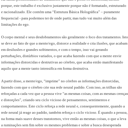
porque, este trabalho é exclusivo justamente porque não é formatado, estruturado
e racionalizado. Ele contém uma “Estrutura Básica Holográfica” – puramente
frequencial - para podermos ter de onde partir, mas tudo vai muito além das
limitações do ego.
O corpo mental e seus desdobramentos são geralmente o foco dos tratamentos. Isto
se deve ao fato de que a mente/ego, distorce a realidade e cria ilusões, que acabam
em desilusões e grandes sofrimentos, e com o tempo, isso vai gerando
perturbações, distúrbios variados, o que acaba fazendo com que a mente envie
informações distorcidas e destrutivas ao cérebro, que acaba então manifestando
aquilo que a mente tanto intensifica em forma destrutiva.
A partir disso, a mente/ego, “imprime” no cérebro as informações distorcidas,
fazendo com que o cérebro crie sua rede neural padrão. Com isso, as trilhas são
reforçadas a cada vez que a pessoa vive “as mesmas coisas, com as mesmas crenças
e distorções”, criando seu ciclo vicioso de pensamentos, sentimentos e
comportamentos. Este ciclo reforça a rede neural e, consequentemente, quando a
rede neural já reage ao padrão, também reforça o ciclo vicioso. É quando a pessoa,
na forma mais suave desses transtornos, vive então as mesmas coisas, o que a leva
a ruminações sem fim sobre os mesmos problemas e sobre a busca desesperada