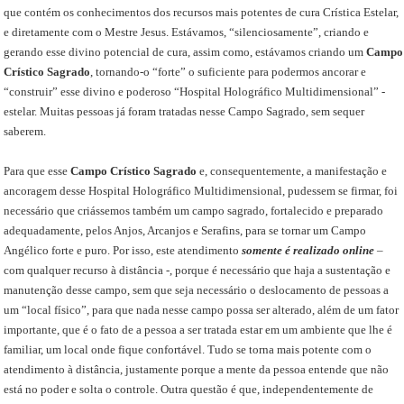
que contém os conhecimentos dos recursos mais potentes de cura Crística Estelar,
e diretamente com o Mestre Jesus. Estávamos, “silenciosamente”, criando e
gerando esse divino potencial de cura, assim como, estávamos criando um
Campo
Crístico Sagrado
, tornando-o “forte” o suficiente para podermos ancorar e
“construir” esse divino e poderoso “Hospital Holográfico Multidimensional” -
estelar. Muitas pessoas já foram tratadas nesse Campo Sagrado, sem sequer
saberem.
Para que esse
Campo Crístico Sagrado
e, consequentemente, a manifestação e
ancoragem desse Hospital Holográfico Multidimensional, pudessem se firmar, foi
necessário que criássemos também um campo sagrado, fortalecido e preparado
adequadamente, pelos Anjos, Arcanjos e Serafins, para se tornar um Campo
Angélico forte e puro. Por isso, este atendimento
somente é realizado online
–
com qualquer recurso à distância -, porque é necessário que haja a sustentação e
manutenção desse campo, sem que seja necessário o deslocamento de pessoas a
um “local físico”, para que nada nesse campo possa ser alterado, além de um fator
importante, que é o fato de a pessoa a ser tratada estar em um ambiente que lhe é
familiar, um local onde fique confortável. Tudo se torna mais potente com o
atendimento à distância, justamente porque a mente da pessoa entende que não
está no poder e solta o controle. Outra questão é que, independentemente de