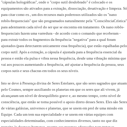
"cápsulas holográficas", onde o "corpo sutil desdobrado" é colocado e os
equipamentos são ativados para a extração, dissociação, desativação e limpeza. Só
para citar como ex., um dos recursos mais poderosos utilizados são os "nano
robôs-frequenciais" que são programados naturalmente pela "ConsciênciaCrística"
para adentrarem cada nível do ser que se encontra em tratamento. Os nano robôs-
frequenciais fazem uma varredura - de acordo com o comando que receberam -
para extrair todos os fragmentos da frequência "negativa" para a qual foram
ajustados (para detectarem unicamente essa frequência), que estão espalhadas pelo
corpo sutil. Após a extração, a cápsula é ajustada para a frequência essencial da
pessoa e então ela pulsa e vibra nessa frequência, desde uma vibração mínima que
vai aos poucos aumentando a frequência, até ajustar a frequência da pessoa, seus
corpos sutis e seus chacras em todos os seus níveis.
Isto se deve à Presença divina de Seres Estelares, que são seres sagrados que atuam
pelo Cosmos, sempre auxiliando os planetas em que os seres que ali vivem, já
alcançaram um nível de desequilíbrio grave e, ao mesmo tempo, certo nível de
consciência, que então se torna possível o apoio direto desses Seres. Eles são Seres
de várias galáxias, universos e planetas, que se unem em prol de uma missão em
Equipe. Cada um tem sua especialidade e se unem em várias equipes com
especialidades determinadas, com conhecimentos diversos, tanto no que diz
respeito às doenças humanas, quanto aos recursos adequados para tratar as