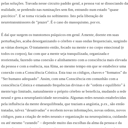
pelas soluções. Travada nesse circuito padrão geral, a pessoa vai se dissociando da
realidade, se perdendo nas ruminações sem fim, entrando num estado “quase
psicótico”. E se torna viciada no sofrimento. Isto pela liberação de
neurotransmissores de “prazer”. É o caso do masoquismo, por ex.
É daí que surgem os transtornos psíquicos em geral. A mente, doente em suas
perturbações, acaba desorganizando o cérebro e suas ondas frequenciais, surgindo
as várias doenças. O tratamento então, focado na mente e no corpo emocional (e
todos os corpos), faz com que a mente seja tranquilizada, organizada e
reorientada, fazendo uma conexão e alinhamento com a consciência mais elevada
da pessoa e com a essência, sua Alma, ao mesmo tempo em que se estabelece uma
conexão com a Consciência Crística. Esta traz os códigos, chaves e “formatos” do
“Ser humano adequado”. Assim, com uma Consciência em comunhão com a
consciência Crística e emanando frequências divinas e de “ordem e equilíbrio” à
mente/ego limitado, naturalmente o próprio cérebro se beneficia, mudando a rede
neural e gera a neuroplasticidade necessária. Algumas redes neurais estabelecidas
pela influência da mente desequilibrada, que traziam a angústia, p.ex., são então
tratadas, talvez “desativadas” e recebem novas informações, novas ordens, novos
códigos, para a criação de redes neurais e organização na neuroquímica, cuidando
ou até mesmo “curando” – depende muito das escolhas da alma da pessoa e da