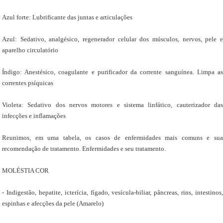
Azul forte: Lubrificante das juntas e articulações
Azul: Sedativo, analgésico, regenerador celular dos músculos, nervos, pele e
aparelho circulatório
Índigo: Anestésico, coagulante e purificador da corrente sanguínea. Limpa as
correntes psíquicas
Violeta: Sedativo dos nervos motores e sistema linfático, cauterizador das
infecções e inflamações
Reunimos, em uma tabela, os casos de enfermidades mais comuns e sua
recomendação de tratamento. Enfermidades e seu tratamento.
MOLÉSTIA COR
- Indigestão, hepatite, icterícia, fígado, vesícula-biliar, pâncreas, rins, intestinos,
espinhas e afecções da pele (Amarelo)