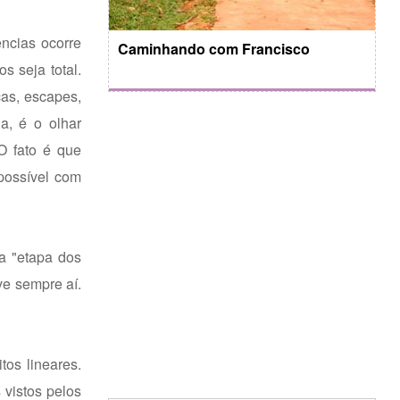
ncias ocorre
Caminhando com Francisco
 seja total.
cas, escapes,
a, é o olhar
O fato é que
possível com
a "etapa dos
ve sempre aí.
os lineares.
 vistos pelos