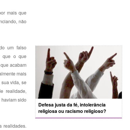
 por mais que
enciando, não
ndo um falso
er que o que
as que acabam
ralmente mais
 sua vida, se
e realidade,
o haviam sido
Defesa justa da fé, intolerância
religiosa ou racismo religioso?
s realidades.