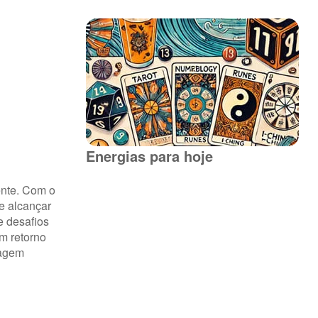
Energias para hoje
ente. Com o
 e alcançar
e desafios
m retorno
iagem