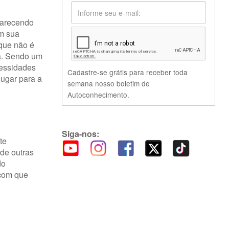
parecendo
em sua
 que não é
ra. Sendo um
cessidades
Cadastre-se grátis para receber toda
lugar para a
semana nosso boletim de
Autoconhecimento.
Siga-nos:
te
de outras
do
 com que