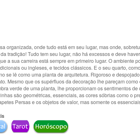
organizada, onde tudo está em seu lugar, mas onde, sobretudo
s da tradição! Tudo tem seu lugar, não há excessos e deve have
 que a sua carreira está sempre em primeiro lugar. O ambiente p
adicionais ou ingleses, e tecidos clássicos. E o seu quarto, co
ano se lê como uma planta de arquitetura. Rigoroso e despojado
trato. Mesmo que os supérfluos da decoração lhe pareçam como
 sombra verde de uma planta, lhe proporcionam os sentimentos de
 linhas são geométricas, essenciais, as cores sóbrias como o pre
tapetes Persas e os objetos de valor, mas somente os essenciai
is