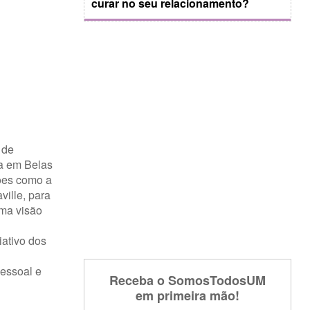
curar no seu relacionamento?
 de
da em Belas
ções como a
ville, para
uma visão
ativo dos
pessoal e
Receba o SomosTodosUM
em primeira mão!