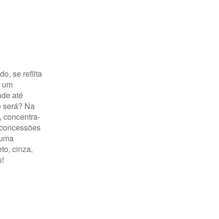
, se reflita
r um
ode até
mo será? Na
, concentra-
 concessões
 uma
to, cinza,
s!