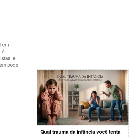
ol em
l é
stas, e
mbém pode
Qual trauma da infância você tenta