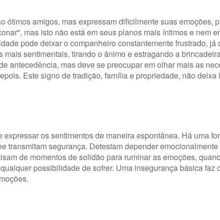
são ótimos amigos, mas expressam dificilmente suas emoções, 
ixonar", mas isto não está em seus planos mais íntimos e nem 
icidade pode deixar o companheiro constantemente frustrado, já
 mais sentimentais, tirando o ânimo e estragando a brincadei
nde antecedência, mas deve se preocupar em olhar mais as ne
depois. Este signo de tradição, família e propriedade, não deixa 
e expressar os sentimentos de maneira espontânea. Há uma for
 lhe transmitam segurança. Detestam depender emocionalmente 
ecisam de momentos de solidão para ruminar as emoções, quan
 qualquer possibilidade de sofrer. Uma insegurança básica faz
emoções.