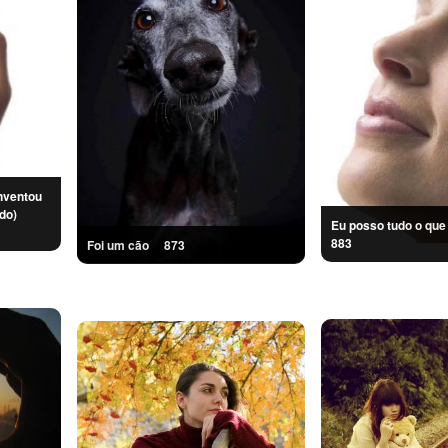
nventou
mundo)
Eu posso tudo o q
883
Foi um cão
873