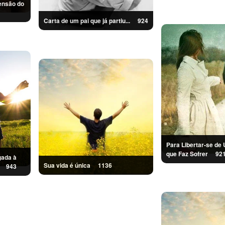
ensão do
Carta de um pai que já partiu...
924
Para Libertar-se de
que Faz Sofrer
92
gada à
Sua vida é única
1136
ar
943