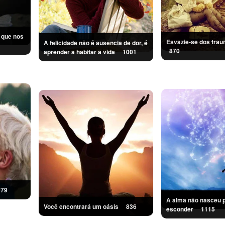
 que nos
Esvazie-se dos tr
A felicidade não é ausência de dor, é
870
aprender a habitar a vida
1001
979
A alma não nasceu 
Você encontrará um oásis
836
esconder
1115