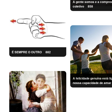
A gente somos e a compre
coletivo
858
É SEMPRE O OUTRO
882
A felicidade genuína está li
nossa capacidade de am