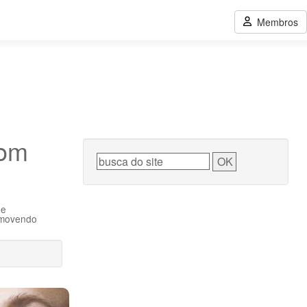
Membros
com
 e
romovendo