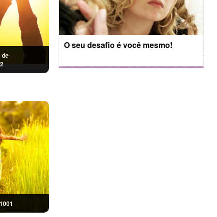
O seu desafio é você mesmo!
 de
2
1001