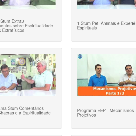
Stum Extra3
1 Stum Pet: Animais e Experiê
entos sobre Espiritualidade
Espirituais
 Extrafísicos
ama Stum Comentários
Programa EEP - Mecanismos
hacras e a Espiritualidade
Projetivos