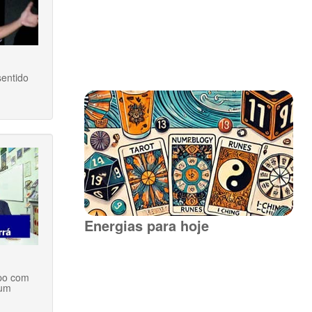
sentido
Energias para hoje
apo com
tum