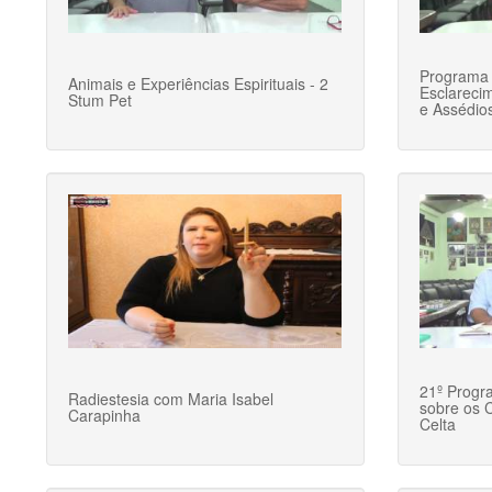
Programa 
Animais e Experiências Espirituais - 2
Esclarecim
Stum Pet
e Assédios
21º Progr
Radiestesia com Maria Isabel
sobre os C
Carapinha
Celta