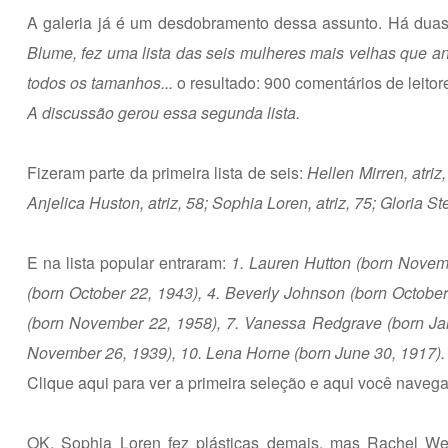
A galeria já é um desdobramento dessa assunto. Há du
Blume, fez uma lista das seis mulheres mais velhas que an
todos os tamanhos...
o resultado: 900 comentários de leitore
A discussão gerou essa segunda lista.
Fizeram parte da primeira lista de seis:
Hellen Mirren, atri
Anjelica Huston, atriz, 58; Sophia Loren, atriz, 75; Gloria St
E na lista popular entraram:
1. Lauren Hutton (born Novemb
(born October 22, 1943), 4. Beverly Johnson (born October
(born November 22, 1958), 7. Vanessa Redgrave (born Janu
November 26, 1939), 10. Lena Horne (born June 30, 1917).
Clique aqui
para ver a primeira seleção e
aqui
você navega 
OK, Sophia Loren fez plásticas demais, mas Rachel Wel