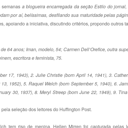
as semanas
a blogueira encarregada da seção Estilo do jornal,
dam por aí, belíssimas, desfilando sua maturidade pelas págin
s, apoiando a iniciativa, discutindo critérios, propondo outros 
z, de 64 anos; Iman, modelo, 54; Carmen Dell’Orefice, outra sup
einem, escritora e feminista, 75.
er 17, 1943), 2. Julie Christie (born April 14, 1941), 3. Cath
 13, 1952), 5. Raquel Welch (born September 5, 1940), 6. Jam
ary 30, 1937), 8. Meryl Streep (born June 22, 1949), 9. Tina
pela seleção dos leitores do Huffington Post.
ch tem riso de menina, Hellen Mirren foi capturada pelas 