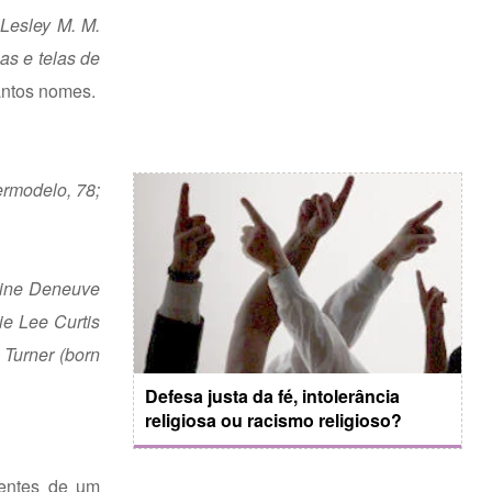
 Lesley M. M.
as e telas de
tantos nomes.
ermodelo, 78;
erine Deneuve
ie Lee Curtis
 Turner (born
Defesa justa da fé, intolerância
religiosa ou racismo religioso?
lentes de um