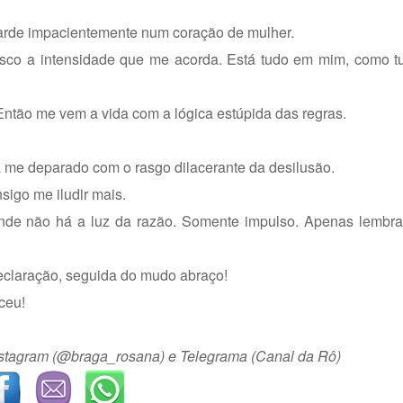
arde impacientemente num coração de mulher.
co a intensidade que me acorda. Está tudo em mim, como t
 Então me vem a vida com a lógica estúpida das regras.
a me deparado com o rasgo dilacerante da desilusão.
sigo me iludir mais.
nde não há a luz da razão. Somente impulso. Apenas lembr
eclaração, seguida do mudo abraço!
ceu!
Instagram (@braga_rosana) e Telegrama (Canal da Rô)