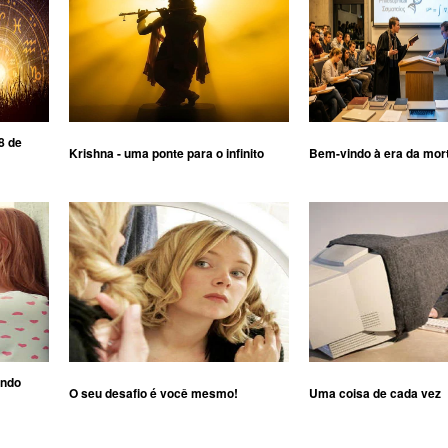
8 de
Krishna - uma ponte para o infinito
Bem-vindo à era da mor
ando
O seu desafio é você mesmo!
Uma coisa de cada vez