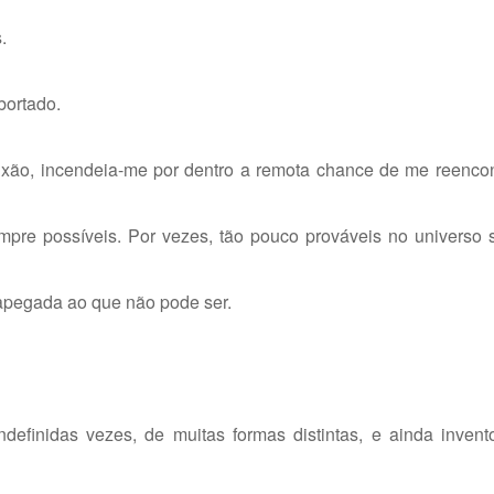
.
ortado.
ixão, incendeia-me por dentro a remota chance de me reencon
pre possíveis. Por vezes, tão pouco prováveis no universo s
 apegada ao que não pode ser.
 indefinidas vezes, de muitas formas distintas, e ainda inve