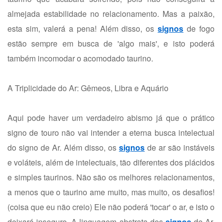
almejada estabilidade no relacionamento. Mas a paixão,
esta sim, valerá a pena! Além disso, os
signos
de fogo
estão sempre em busca de 'algo mais', e isto poderá
também incomodar o acomodado taurino.
A Triplicidade do Ar: Gêmeos, Libra e Aquário
Aqui pode haver um verdadeiro abismo já que o prático
signo de touro não vai intender a eterna busca intelectual
do signo de Ar. Além disso, os
signos
de ar são instáveis
e voláteis, além de intelectuais, tão diferentes dos plácidos
e simples taurinos. Não são os melhores relacionamentos,
a menos que o taurino ame muito, mas muito, os desafios!
(coisa que eu não creio) Ele não poderá 'tocar' o ar, e isto o
deixará inseguro. A linguagem abstrata dos
signos
de Ar,