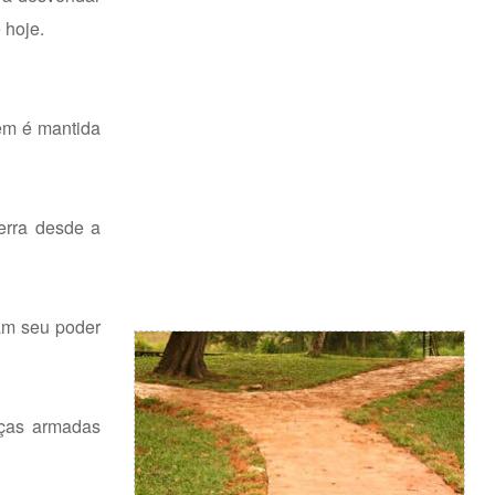
 hoje.
dem é mantida
uerra desde a
ram seu poder
rças armadas