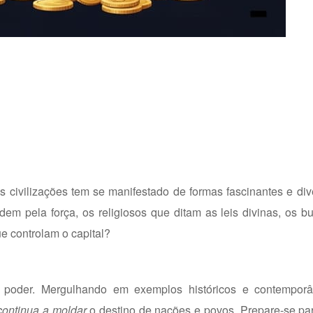
s civilizações tem se manifestado de formas fascinantes e di
m pela força, os religiosos que ditam as leis divinas, os b
e controlam o capital?
 de poder. Mergulhando em exemplos históricos e contempo
continua a moldar
o destino de nações e povos. Prepare-se pa