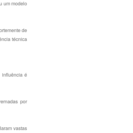
nou um modelo
ortemente de
ência técnica
 influência é
vernadas por
ularam vastas