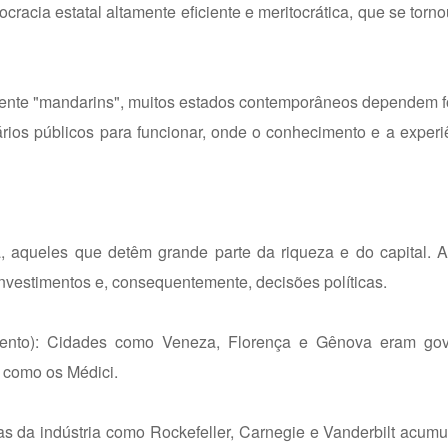
racia estatal altamente eficiente e meritocrática, que se tor
nte "mandarins", muitos estados contemporâneos dependem f
ários públicos para funcionar, onde o conhecimento e a experi
, aqueles que detêm grande parte da riqueza e do capital. A
nvestimentos e, consequentemente, decisões políticas.
imento): Cidades como Veneza, Florença e Gênova eram go
, como os Médici.
as da indústria como Rockefeller, Carnegie e Vanderbilt acum