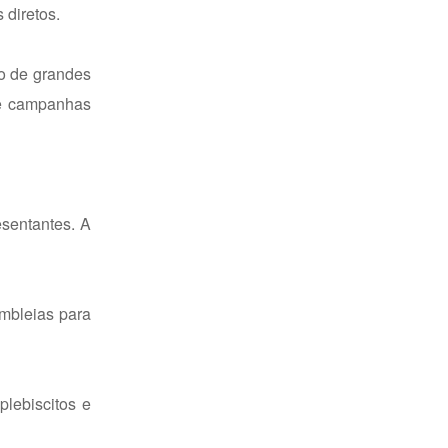
 diretos.
o de grandes
 de campanhas
sentantes. A
embleias para
lebiscitos e