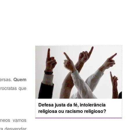
versas.
Quem
urocratas que
Defesa justa da fé, intolerância
religiosa ou racismo religioso?
râneos vamos
ra desvendar