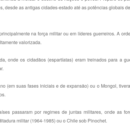
s, desde as antigas cidades-estado até as potências globais de
rincipalmente na força militar ou em líderes guerreiros. A or
 altamente valorizada.
ada, onde os cidadãos (espartíatas) eram treinados para a g
r.
no (em suas fases iniciais e de expansão) ou o Mongol, tive
os.
países passaram por regimes de juntas militares, onde as fo
itadura militar (1964-1985) ou o Chile sob Pinochet.