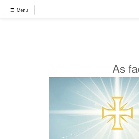
Menu
As fa