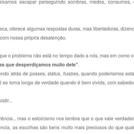
ixamos escapar perseguindo sombras, medos, consumos, ex
eca, oferece algumas respostas duras, mas libertadoras, dizen
s com nossa própria desatenção.
que o problema não está no tempo dado a nós, mas em como o
mas que desperdiçamos muito dele"
.
ndo atrás de posses, status, ilusões, quando poderíamos est
ó se torna longa de verdade quando é bem vivida, com sabedo
tir...
arência... mas o estoicismo nos lembra que o que vale verdade
ência, as escolhas são bens muito mais preciosos do que qua