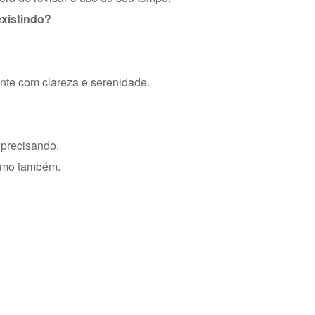
existindo?
ante com clareza e serenidade.
 precisando.
ximo também.