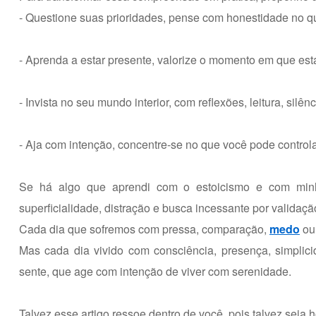
- Questione suas prioridades, pense com honestidade no q
- Aprenda a estar presente, valorize o momento em que est
- Invista no seu mundo interior, com reflexões, leitura, silên
- Aja com intenção, concentre-se no que você pode controlar
Se há algo que aprendi com o estoicismo e com min
superficialidade, distração e busca incessante por validaçã
Cada dia que sofremos com pressa, comparação,
medo
ou 
Mas cada dia vivido com consciência, presença, simplici
sente, que age com intenção de viver com serenidade.
Talvez esse artigo ressoe dentro de você, pois talvez seja 