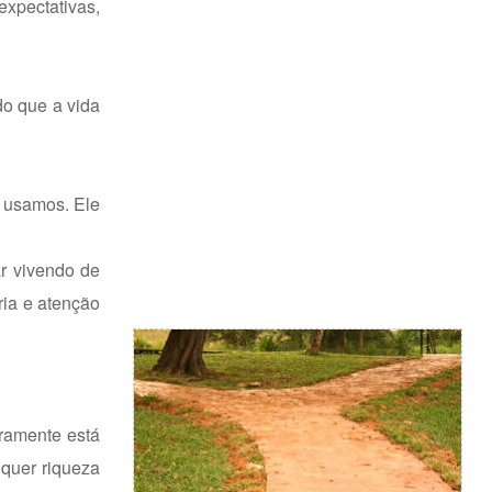
pectativas,
do que a vida
 usamos. Ele
ar vivendo de
ria e atenção
iramente está
lquer riqueza