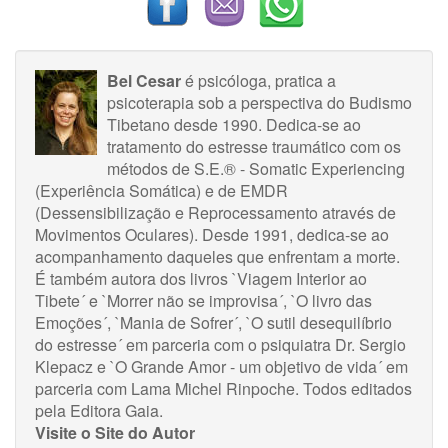
Bel Cesar
é psicóloga, pratica a
psicoterapia sob a perspectiva do Budismo
Tibetano desde 1990. Dedica-se ao
tratamento do estresse traumático com os
métodos de S.E.® - Somatic Experiencing
(Experiência Somática) e de EMDR
(Dessensibilização e Reprocessamento através de
Movimentos Oculares). Desde 1991, dedica-se ao
acompanhamento daqueles que enfrentam a morte.
É também autora dos livros `Viagem Interior ao
Tibete´ e `Morrer não se improvisa´, `O livro das
Emoções´, `Mania de Sofrer´, `O sutil desequilíbrio
do estresse´ em parceria com o psiquiatra Dr. Sergio
Klepacz e `O Grande Amor - um objetivo de vida´ em
parceria com Lama Michel Rinpoche. Todos editados
pela Editora Gaia.
Visite o Site do Autor