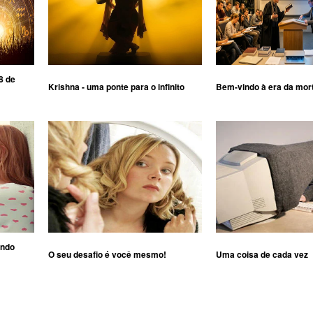
8 de
Krishna - uma ponte para o infinito
Bem-vindo à era da mor
ando
O seu desafio é você mesmo!
Uma coisa de cada vez