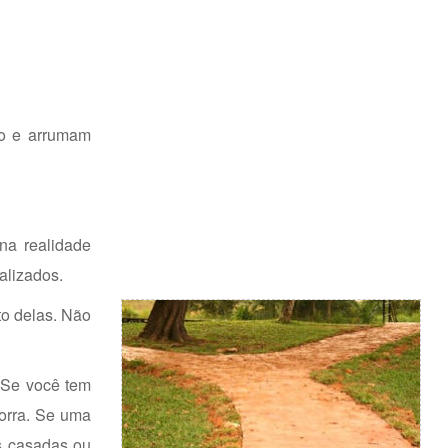
io e arrumam
na realidade
alizados.
to delas. Não
 Se você tem
orra. Se uma
s casadas ou