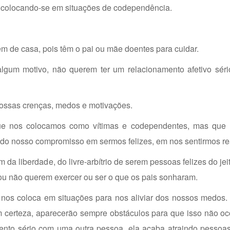
 colocando-se em situações de codependência.
m de casa, pois têm o pai ou mãe doentes para cuidar.
algum motivo, não querem ter um relacionamento afetivo sér
nossas crenças, medos e motivações.
e nos colocamos como vítimas e codependentes, mas que 
do nosso compromisso em sermos felizes, em nos sentirmos re
a liberdade, do livre-arbítrio de serem pessoas felizes do jei
 ou não querem exercer ou ser o que os pais sonharam.
 nos coloca em situações para nos aliviar dos nossos medos.
 certeza, aparecerão sempre obstáculos para que isso não oc
nto sério com uma outra pessoa, ela acaba atraindo pessoa