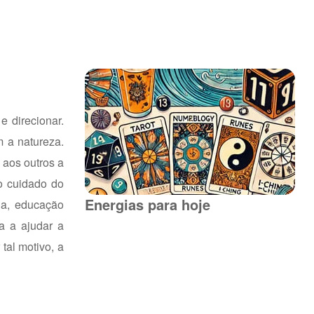
e direcionar.
 a natureza.
 aos outros a
o cuidado do
Energias para hoje
ia, educação
da a ajudar a
tal motivo, a