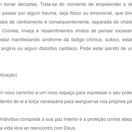
em tomar decisões. Trata-se do momento de empreender a d
 passar por algum trauma, seja físico ou emocional, que bl
ades de centramento e consequentemente, separada do criado
. Ciúmes, inveja e ressentimentos vindos de pensar excess
star manifestando síndrome da fadiga crônica, sufoco, estaf
ar, angina ou algum distúrbio cardíaco. Pode estar saindo de u
plicação)
m novo caminho e um novo espaço para expressar o seu potenc
ntro de si a força necessária para reerguer-se nos próprios pé
divíduo conquista a sua paz interior e a proteção contra ataqu
a vida leva ao reencontro com Deus.