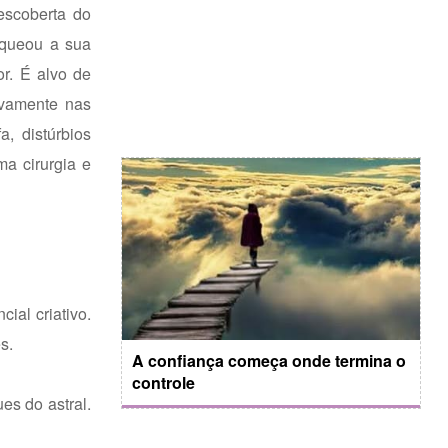
escoberta do
oqueou a sua
r. É alvo de
ivamente nas
a, distúrbios
ma cirurgia e
ial criativo.
s.
A confiança começa onde termina o
controle
es do astral.