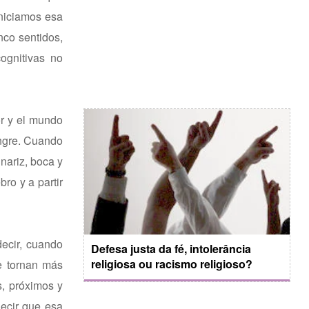
iniciamos esa
nco sentidos,
ognitivas no
or y el mundo
angre. Cuando
nariz, boca y
ro y a partir
ecir, cuando
Defesa justa da fé, intolerância
religiosa ou racismo religioso?
e tornan más
s, próximos y
decir que esa