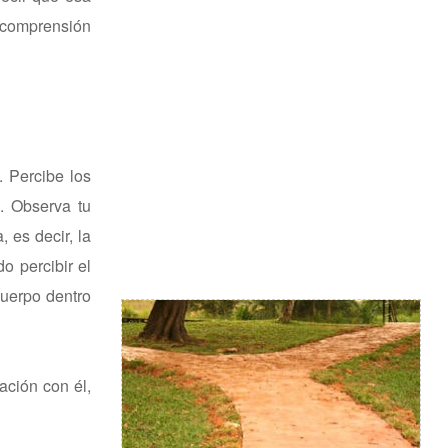
a comprensión
. Percibe los
a. Observa tu
, es decir, la
o percibir el
cuerpo dentro
ación con él,