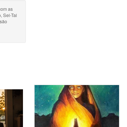
 com as
 Sei-Tai
ssão