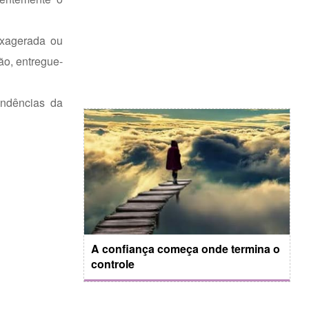
 exagerada ou
ão, entregue-
endências da
A confiança começa onde termina o
controle