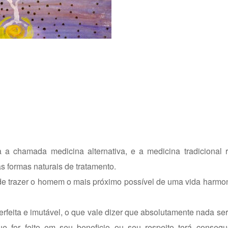
 a chamada medicina alternativa, e a medicina tradicional 
s formas naturais de tratamento.
 de trazer o homem o mais próximo possível de uma vida harm
rfeita e imutável, o que vale dizer que absolutamente nada será
ue for feito em seu beneficio ou seu respeito terá conseq