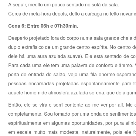
A seguir, medito um pouco sentado no sofá da sala.
Cerca de meia-hora depois, deito a carcaça no leito novam
Cena 6: Entre 06h e 07h30min.
Desperto projetado fora do corpo numa sala grande cheia de
duplo extrafísico de um grande centro espírita. No centro
dele há uma aura azulada suave). Ele está sentado de co
Para cada uma ele tem uma palavra de conforto e ânimo. Ve
porta de entrada do salão, vejo uma fila enorme espera
pessoas encarnadas projetadas espontaneamente para fo
aquele homem de atmosfera azulada serena, que de alguma
Então, ele se vira e sorri contente ao me ver por ali. 
completamente. Sou tomado por uma onda de sentimentos s
espiritualmente em algumas oportunidades, por pura afinid
em escala muito mais modesta, naturalmente, pois ele 