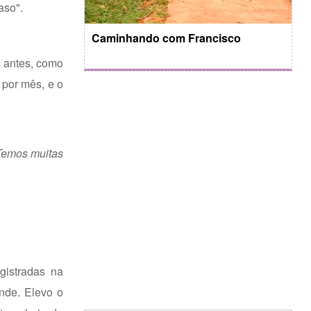
aso".
Caminhando com Francisco
s antes, como
por mês, e o
 Temos muitas
gistradas na
ande. Elevo o