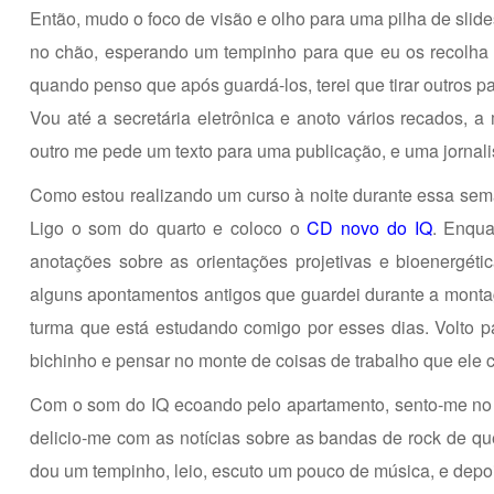
Então, mudo o foco de visão e olho para uma pilha de slid
no chão, esperando um tempinho para que eu os recolha 
quando penso que após guardá-los, terei que tirar outros pa
Vou até a secretária eletrônica e anoto vários recados, 
outro me pede um texto para uma publicação, e uma jornalis
Como estou realizando um curso à noite durante essa seman
Ligo o som do quarto e coloco o
CD novo do IQ
. Enqua
anotações sobre as orientações projetivas e bioenergé
alguns apontamentos antigos que guardei durante a montag
turma que está estudando comigo por esses dias. Volto p
bichinho e pensar no monte de coisas de trabalho que ele 
Com o som do IQ ecoando pelo apartamento, sento-me no 
delicio-me com as notícias sobre as bandas de rock de que
dou um tempinho, leio, escuto um pouco de música, e depois