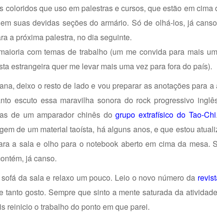
es coloridos que uso em palestras e cursos, que estão em cima
em suas devidas seções do armário. Só de olhá-los, já canso
ra a próxima palestra, no dia seguinte.
a maioria com temas de trabalho (um me convida para mais um
ta estrangeira quer me levar mais uma vez para fora do país).
a, deixo o resto de lado e vou preparar as anotações para a 
nto escuto essa maravilha sonora do rock progressivo inglês
ticas de um amparador chinês do
grupo extrafísico do Tao-Chi
em de um material taoísta, há alguns anos, e que estou atual
ara a sala e olho para o notebook aberto em cima da mesa. S
contém, já canso.
sofá da sala e relaxo um pouco. Leio o novo número da
revis
 tanto gosto. Sempre que sinto a mente saturada da atividade
 reinicio o trabalho do ponto em que parei.