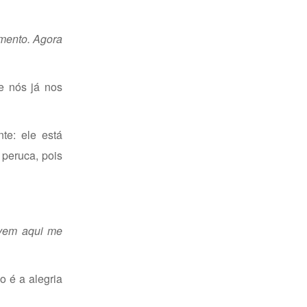
imento. Agora
e nós já nos
te: ele está
peruca, pois
vem aqui me
o é a alegria