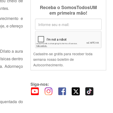
ou cheio de
Receba o SomosTodosUM
antes.
em primeira mão!
arecimento e
je, e ofereço
Dilato a aura
Cadastre-se grátis para receber toda
ísicas dentro
semana nosso boletim de
Autoconhecimento.
ta. Adormeço
Siga-nos:
requentada do