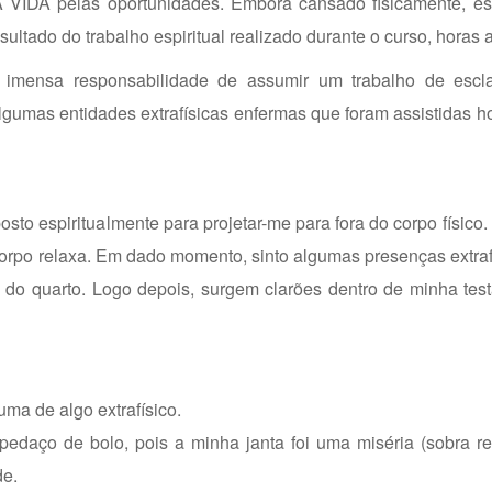
A pelas oportunidades. Embora cansado fisicamente, est
ltado do trabalho espiritual realizado durante o curso, horas 
imensa responsabilidade de assumir um trabalho de escl
lgumas entidades extrafísicas enfermas que foram assistidas ho
sto espiritualmente para projetar-me para fora do corpo físico. 
rpo relaxa. Em dado momento, sinto algumas presenças extraf
 do quarto. Logo depois, surgem clarões dentro de minha tes
ma de algo extrafísico.
 pedaço de bolo, pois a minha janta foi uma miséria (sobra 
de.