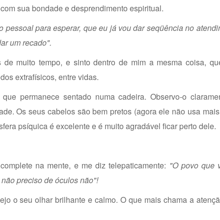
 com sua bondade e desprendimento espiritual.
o pessoal para esperar, que eu já vou dar seqüência no atend
dar um recado".
 de muito tempo, e sinto dentro de mim a mesma coisa, qu
s extrafísicos, entre vidas.
 que permanece sentado numa cadeira. Observo-o claramen
de. Os seus cabelos são bem pretos (agora ele não usa mais 
era psíquica é excelente e é muito agradável ficar perto dele.
omplete na mente, e me diz telepaticamente:
"O povo que 
não preciso de óculos não"!
ejo o seu olhar brilhante e calmo. O que mais chama a atençã