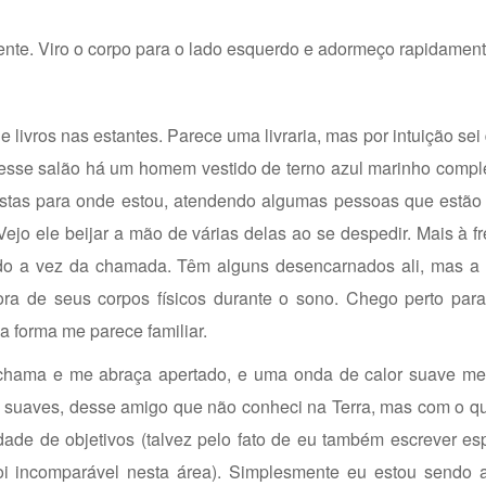
ente. Viro o corpo para o lado esquerdo e adormeço rapidament
 livros nas estantes. Parece uma livraria, mas por intuição sei
 desse salão há um homem vestido de terno azul marinho compl
stas para onde estou, atendendo algumas pessoas que estão à
jo ele beijar a mão de várias delas ao se despedir. Mais à f
ndo a vez da chamada. Têm alguns desencarnados ali, mas a 
ra de seus corpos físicos durante o sono. Chego perto par
 forma me parece familiar.
Me chama e me abraça apertado, e uma onda de calor suave me
uaves, desse amigo que não conheci na Terra, mas com o qual
ade de objetivos (talvez pelo fato de eu também escrever esp
foi incomparável nesta área). Simplesmente eu estou sendo 