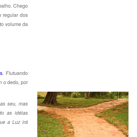
abalho. Chego
 regular dos
rto volume da
os
. Flutuando
m o dedo, por
nas seu, mas
do as idéias
ue a Luz irá