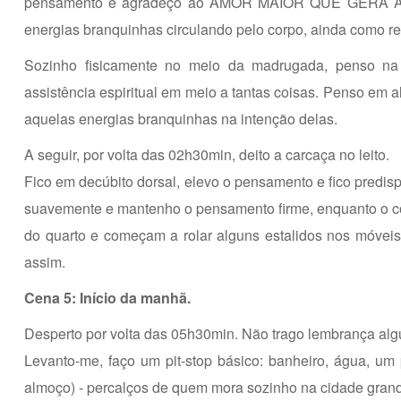
pensamento e agradeço ao AMOR MAIOR QUE GERA A VID
energias branquinhas circulando pelo corpo, ainda como resu
Sozinho fisicamente no meio da madrugada, penso na 
assistência espiritual em meio a tantas coisas. Penso em a
aquelas energias branquinhas na intenção delas.
A seguir, por volta das 02h30min, deito a carcaça no leito.
Fico em decúbito dorsal, elevo o pensamento e fico predispo
suavemente e mantenho o pensamento firme, enquanto o co
do quarto e começam a rolar alguns estalidos nos móveis
assim.
Cena 5: Início da manhã.
Desperto por volta das 05h30min. Não trago lembrança algu
Levanto-me, faço um pit-stop básico: banheiro, água, um
almoço) - percalços de quem mora sozinho na cidade gran