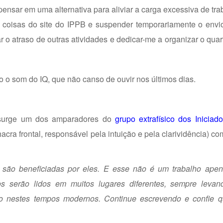
ensar em uma alternativa para aliviar a carga excessiva de tr
 coisas do site do IPPB e suspender temporariamente o envio
ar o atraso de outras atividades e dedicar-me a organizar o qua
o o som do IQ, que não canso de ouvir nos últimos dias.
, surge um dos amparadores do
grupo extrafísico dos Iniciad
acra frontal, responsável pela intuição e pela clarividência) co
 são beneficiadas por eles. E esse não é um trabalho ape
tos serão lidos em muitos lugares diferentes, sempre levan
rio nestes tempos modernos. Continue escrevendo e confie q