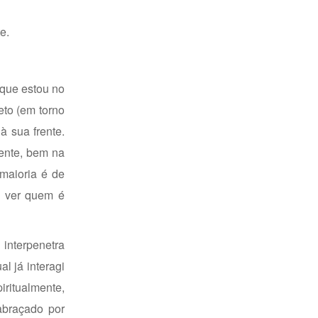
e.
 que estou no
eto (em torno
 sua frente.
rente, bem na
maioria é de
a ver quem é
 interpenetra
 já interagi
iritualmente,
abraçado por