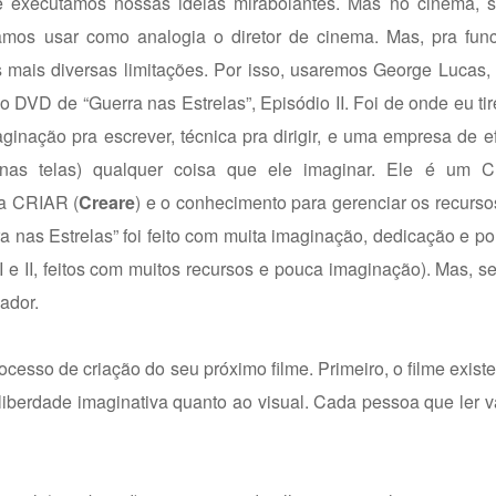
 executamos nossas idéias mirabolantes. Mas no cinema, 
amos usar como analogia o diretor de cinema. Mas, pra func
s mais diversas limitações. Por isso, usaremos George Lucas,
o DVD de “Guerra nas Estrelas”, Episódio II. Foi de onde eu tire
aginação pra escrever, técnica pra dirigir, e uma empresa de ef
eal (nas telas) qualquer coisa que ele imaginar. Ele é um 
ra CRIAR (
Creare
) e o conhecimento para gerenciar os recurso
a nas Estrelas” foi feito com muita imaginação, dedicação e po
 I e II, feitos com muitos recursos e pouca imaginação). Mas, s
ador.
ocesso de criação do seu próximo filme. Primeiro, o filme exist
liberdade imaginativa quanto ao visual. Cada pessoa que ler v