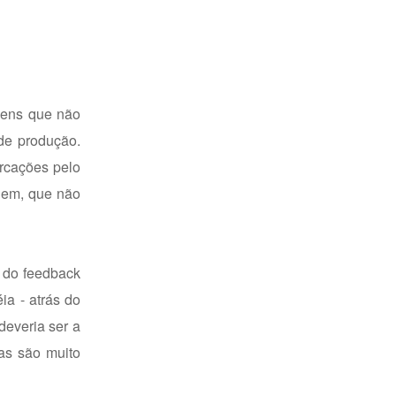
gens que não
 de produção.
rcações pelo
dem, que não
a do feedback
ia - atrás do
deveria ser a
as são muito