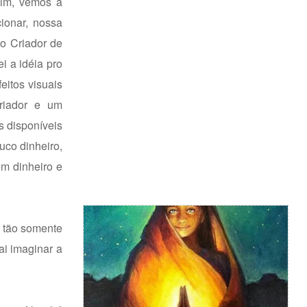
sim, vemos a
ionar, nossa
 o Criador de
i a idéia pro
eitos visuais
Criador e um
s disponíveis
uco dinheiro,
em dinheiro e
e tão somente
ai imaginar a