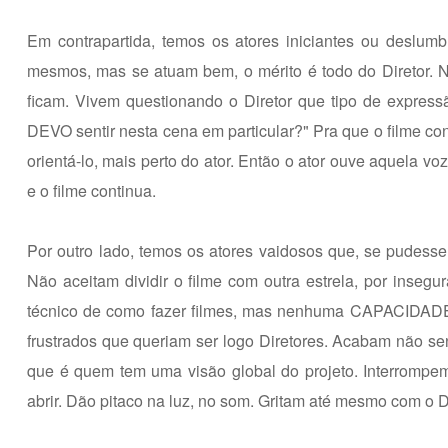
Em contrapartida, temos os atores iniciantes ou deslu
mesmos, mas se atuam bem, o mérito é todo do Diretor. 
ficam. Vivem questionando o Diretor que tipo de expre
DEVO sentir nesta cena em particular?" Pra que o filme cont
orientá-lo, mais perto do ator. Então o ator ouve aquela voz
e o filme continua.
Por outro lado, temos os atores vaidosos que, se pudess
Não aceitam dividir o filme com outra estrela, por inseg
técnico de como fazer filmes, mas nenhuma CAPACIDADE 
frustrados que queriam ser logo Diretores. Acabam não sen
que é quem tem uma visão global do projeto. Interrompem
abrir. Dão pitaco na luz, no som. Gritam até mesmo com o D