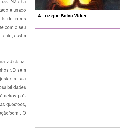
enas. Não há
ltado e usado
A Luz que Salva Vidas
eta de cores
nte com o seu
urante, assim
ra adicionar
inhos 3D sem
justar a sua
ssibilidades
râmetros pré-
as questões,
ação/som). O