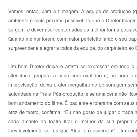
Vamos, então, para a filmagem. A equipe de produção (que
ambiente o mais próximo possível do que o Diretor imagi
surgem, e devem ser contornados da melhor forma possível.
Quanto melhor forem, com maior perfeição farão o seu pap
surpreender e alegrar a todos da equipe, do carpinteiro ao D
Um bom Diretor deixa o artista se expressar em todo o 
silencioso, prepara a cena com exatidão e, na hora 
improvisação, deixa o ator mergulhar no personagem sem 
autoridade na Pré e Pós-produção, e se uma cena não ficou
bom andamento do filme. É paciente e tolerante com seus a
atriz de teatro, confirma: "Eu não gosto de julgar o trab
cada amante do teatro tirar o melhor da sua própria a
inevitavelmente se realizar. Atuar é o essencial". Um co