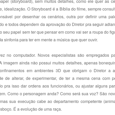
papel (storyboard), sem muitos detalhes, como ele quer as c
, idealização. O Storyboard é a Bíblia do filme, sempre consu
nsável por desenhar os cenários, outra por definir uma pal
udo e todos dependem da aprovação do Diretor pra seguir adia
 no seu papel sem ter que pensar em como vai ser a roupa do fig
a sinfonia para ter em mente a música que quer ouvir.
 vez no computador. Novos especialistas são empregados pa
e. A imagem ainda não possui muitos detalhes, apenas bonequ
confinamentos em ambientes 3D que obrigam o Diretor a a
ade de alterar, de experimentar, de ter a mesma cena com po
ando pra isso dar ordens aos funcionários, ou ajustar alguns pa
ecem. Como o personagem anda? Como será sua voz? São nov
, mas sua execução cabe ao departamento competente (anim
sboço. É a evolução de uma raça.