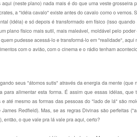
s aqui (neste plano) nada mais é do que uma veste grosseira 
crates, a "idéia cavalo" existe antes do cavalo como o vemos. 
al (idéia) e só depois é transformado em físico (isso quando
um plano físico mais sutil, mais maleável, moldável pelo pode
a quem pudesse acessá-lo e transformá-lo em "realidade", aqui 
erimentos com o avião, com o cinema e o rádio tenham acontec
gando seus "átomos sutis" através da energia da mente (que 
a para alimentar esta forma. É assim que essas idéias, que
as e até mesmo as formas das pessoas do "lado de lá" são mo
e James Redfield). Mas, se as regras Divinas são perfeitas ("
 então, o que vale pra lá vale pra aqui, certo?