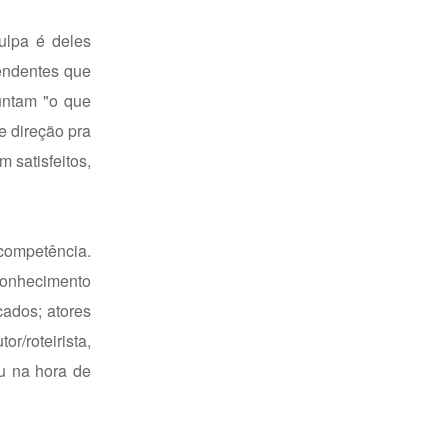
ulpa é deles
endentes que
untam "o que
e direção pra
m satisfeitos,
competência.
conhecimento
ados; atores
r/roteirista,
u na hora de