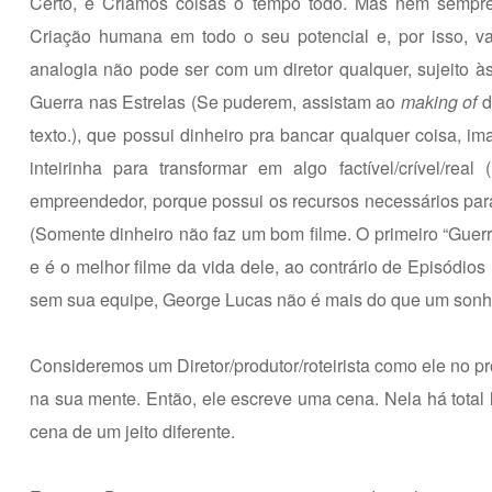
Certo, e Criamos coisas o tempo todo. Mas nem sempre
Criação humana em todo o seu potencial e, por isso, v
analogia não pode ser com um diretor qualquer, sujeito à
Guerra nas Estrelas (Se puderem, assistam ao
making of
d
texto.), que possui dinheiro pra bancar qualquer coisa, im
inteirinha para transformar em algo factível/crível/r
empreendedor, porque possui os recursos necessários pa
(Somente dinheiro não faz um bom filme. O primeiro “Guerr
e é o melhor filme da vida dele, ao contrário de Episódios
sem sua equipe, George Lucas não é mais do que um sonh
Consideremos um Diretor/produtor/roteirista como ele no pr
na sua mente. Então, ele escreve uma cena. Nela há total 
cena de um jeito diferente.