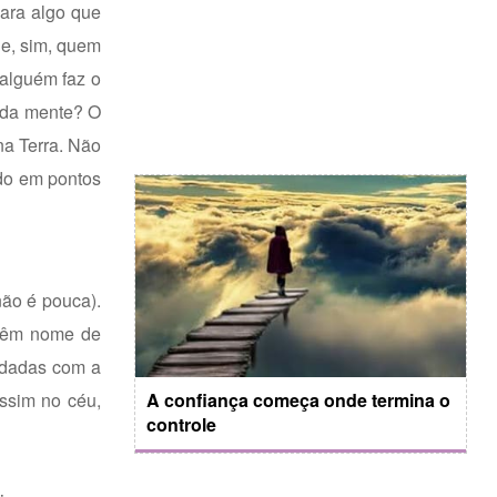
para algo que
Se, sim, quem
 alguém faz o
r da mente? O
na Terra. Não
ido em pontos
não é pouca).
 têm nome de
ldadas com a
assim no céu,
A confiança começa onde termina o
controle