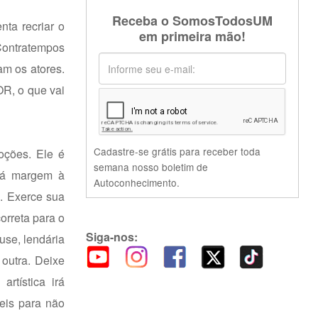
Receba o SomosTodosUM
nta recriar o
em primeira mão!
 Contratempos
am os atores.
OR, o que vai
Cadastre-se grátis para receber toda
oções. Ele é
semana nosso boletim de
 dá margem à
Autoconhecimento.
o. Exerce sua
orreta para o
Siga-nos:
use, lendária
 outra. Deixe
rtística irá
eis para não