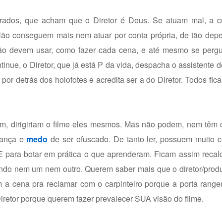
mbrados, que acham que o Diretor é Deus. Se atuam mal, a c
Não conseguem mais nem atuar por conta própria, de tão dep
ssão devem usar, como fazer cada cena, e até mesmo se perg
inue, o Diretor, que já está P da vida, despacha o assistente d
 por detrás dos holofotes e acredita ser a do Diretor. Todos fica
em, dirigiriam o filme eles mesmos. Mas não podem, nem têm 
urança e
medo
de ser ofuscado. De tanto ler, possuem muito 
para botar em prática o que aprenderam. Ficam assim recalc
do nem um nem outro. Querem saber mais que o diretor/produto
 a cena pra reclamar com o carpinteiro porque a porta range
iretor porque querem fazer prevalecer SUA visão do filme.