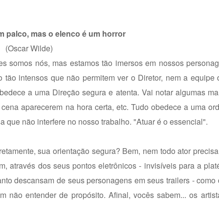
m palco, mas o elenco é um horror
(Oscar Wilde)
ores somos nós, mas estamos tão imersos em nossos persona
o tão intensos que não permitem ver o Diretor, nem a equipe
obedece a uma Direção segura e atenta. Vai notar algumas ma
a cena aparecerem na hora certa, etc. Tudo obedece a uma or
ue não interfere no nosso trabalho. "Atuar é o essencial".
retamente, sua orientação segura? Bem, nem todo ator precis
, através dos seus pontos eletrônicos - invisíveis para a platé
anto descansam de seus personagens em seus trailers - como 
não entender de propósito. Afinal, vocês sabem... os artist