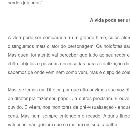
serdes julgados".
A vida pode ser u
A vida pode ser comparada a um grande filme, cujos at
distinguimos mais o ator do personagem. Os holofotes sã
Mas quem for atento vai perceber que tudo ao seu redor 
chão, objetos e pessoas necessárias para a realização d
sabemos de onde vem nem como vem, mas é o tipo de coisa q
Mas, se temos um Diretor, por que não ouvimos sua voz di
do diretor pra fazer seu papel. Já outros precisam. E ouvem
ouvido. E vêem, nos monitores de pré-visualização - enqu
cena. Mas nem sempre entendem o recado. Alguns fingem 
vaidosos, não gostam que se metam em seu trabalho.