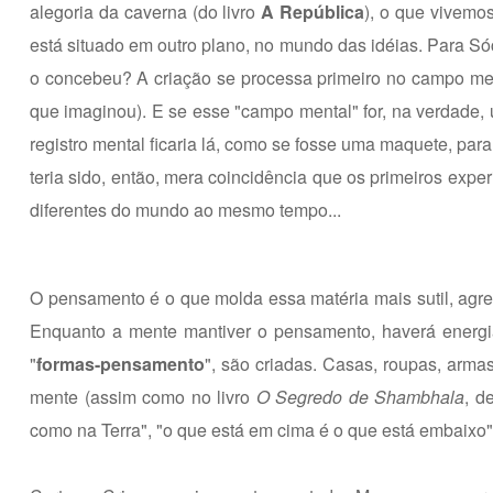
alegoria da caverna
(do livro
A República
), o que vivemo
está situado em outro plano, no mundo das idéias. Para Só
o concebeu? A criação se processa primeiro no campo ment
que imaginou). E se esse "campo mental" for, na verdade, 
registro mental ficaria lá, como se fosse uma maquete, par
teria sido, então, mera coincidência que os primeiros exp
diferentes do mundo ao mesmo tempo...
O pensamento é o que molda essa matéria mais sutil, agre
Enquanto a mente mantiver o pensamento, haverá energi
"
formas-pensamento
", são criadas. Casas, roupas, arm
mente (assim como no livro
O Segredo de Shambhala
, d
como na Terra", "o que está em cima é o que está embaixo"),