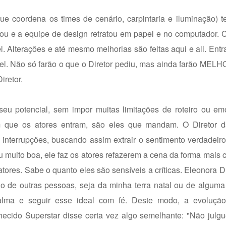
 coordena os times de cenário, carpintaria e iluminação) te
nou e a equipe de design retratou em papel e no computador.
 Alterações e até mesmo melhorias são feitas aqui e ali. Entr
el. Não só farão o que o Diretor pediu, mas ainda farão MELH
iretor.
seu potencial, sem impor muitas limitações de roteiro ou em
em que os atores entram, são eles que mandam. O Diretor
interrupções, buscando assim extrair o sentimento verdadeir
 muito boa, ele faz os atores refazerem a cena da forma mais c
tores. Sabe o quanto eles são sensíveis a críticas. Eleonora D
alho de outras pessoas, seja da minha terra natal ou de alguma
lma e seguir esse ideal com fé. Deste modo, a evolução a
nhecido
Superstar
disse certa vez algo semelhante: "Não julgu