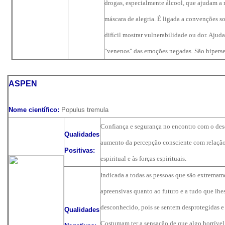
drogas, especialmente álcool, que ajudam a 
máscara de alegria. É ligada a convenções so
difícil mostrar vulnerabilidade ou dor. Ajuda
"venenos" das emoções negadas. São hiperse
ASPEN
Nome científico:
Populus tremula
Confiança e segurança no encontro com o de
Qualidades
aumento da percepção consciente com relaçã
Positivas:
espiritual e às forças espirituais.
Indicada a todas as pessoas que são extremam
apreensivas quanto ao futuro e a tudo que lhe
desconhecido, pois se sentem desprotegidas e
Qualidades
Costumam ter a sensação de que algo horrível