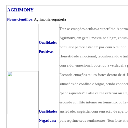
AGRIMONY
Nome científico:
Agrimonia eupatoria
Traz as emoções ocultas à superfície. A pers
Agrimony, em geral, mostra-se alegre, entusi
Qualidades
popular e parece estar em paz com o mundo.
Positivas:
Honestidade emocional, reconhecendo e tr
com a dor emocional; obtendo a verdadeira p
Esconde emoções muito fortes dentro de si. 
situações de conflito e brigas, sendo conhe
"panos-quentes". Falsa calma exterior ou ale
esconde conflito interno ou tormento. Sofre 
Qualidades
ansiedade, angústia, com sensação de aperto
Negativas:
pois reprime seus sentimentos. Tem forte atr