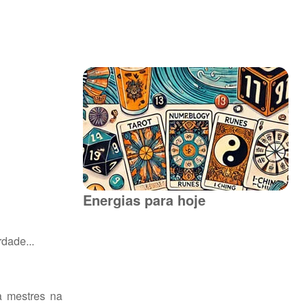
Energias para hoje
dade...
a mestres na