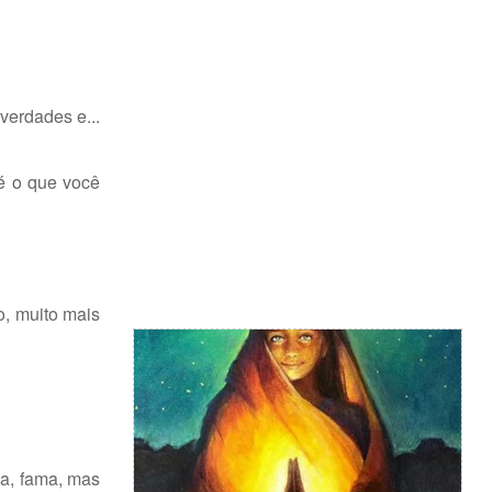
verdades e...
 é o que você
o, muito mais
za, fama, mas