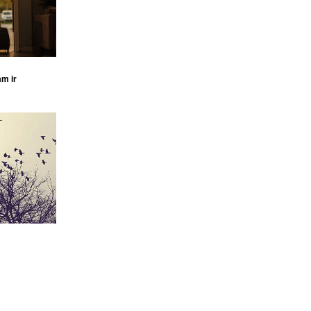
am ir