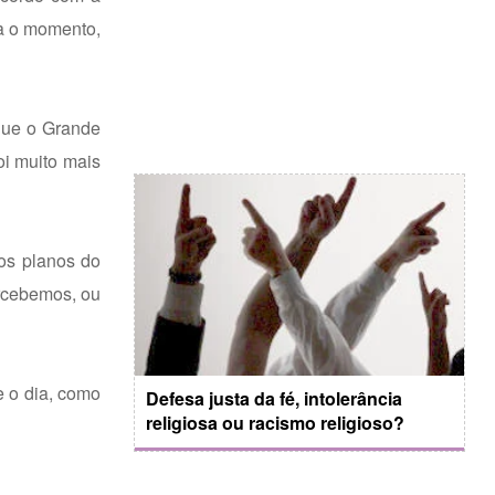
ra o momento,
que o Grande
oi muito mais
os planos do
rcebemos, ou
e o dia, como
Defesa justa da fé, intolerância
religiosa ou racismo religioso?