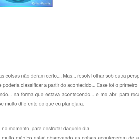
coisas não deram certo.... Mas... resolvi olhar sob outra perspe
ria classificar a partir do acontecido... Esse foi o primeiro 
ndo... na forma que estava acontecendo... e me abri para re
e muito diferente do que eu planejara.
 no momento, para desfrutar daquele dia...
i muito mágico estar observando as coisas acontecerem de 