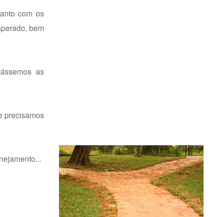
tanto com os
esperado, bem
itássemos as
ue precisamos
nejamento...