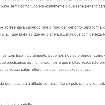
pude sentir como tudo era exatamente o que seria perfeito pa
se apresentava sabendo que o “não dar certo” foi uma forma 
ncia... que fugia ao que eu planejara... mas que com certeza f
uímos com isso naturalmente, podemos nos surpreender como 
 que precisamos no momento... nós é que muitas vezes não pe
e as coisas saiam diferentes das nossas expectativas.
 que essa era a atitude correta... não só pelo que vivi durant
o é muito perfeito...