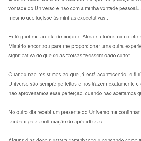
vontade do Universo e não com a minha vontade pessoal... 
mesmo que fugisse às minhas expectativas..
Entreguei-me ao dia de corpo e Alma na forma como ele 
Mistério encontrou para me proporcionar uma outra experiê
significativa do que se as “coisas tivessem dado certo”.
Quando não resistimos ao que já está acontecendo, e fl
Universo são sempre perfeitos e nos trazem exatamente o
não aproveitamos essa perfeição, quando não aceitamos qu
No outro dia recebi um presente do Universo me confirmando
também pela confirmação do aprendizado.
Alguns dias depois estava caminhando e pensando como tud