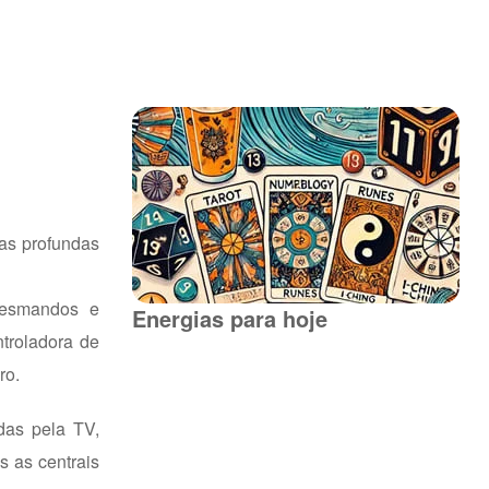
as profundas
desmandos e
Energias para hoje
troladora de
ro.
das pela TV,
s as centrais