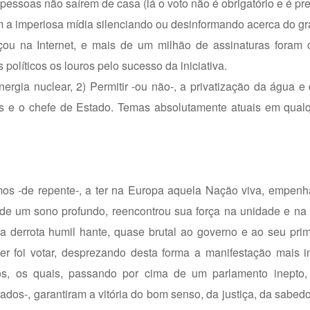
essoas não saírem de casa (lá o voto não é obrigatório e é prec
m a imperiosa mídia silenciando ou desinformando acerca do gr
eçou na Internet, e mais de um milhão de assinaturas foram 
 políticos os louros pelo sucesso da iniciativa.
ergia nuclear, 2) Permitir -ou não-, a privatização da água e
ros e o chefe de Estado. Temas absolutamente atuais em qual
os -de repente-, a ter na Europa aquela Nação viva, empenha
 de um sono profundo, reencontrou sua força na unidade e na 
a derrota humil hante, quase brutal ao governo e ao seu prim
uer foi votar, desprezando desta forma a manifestação mais 
s, os quais, passando por cima de um parlamento inepto,
dos-, garantiram a vitória do bom senso, da justiça, da sabedo