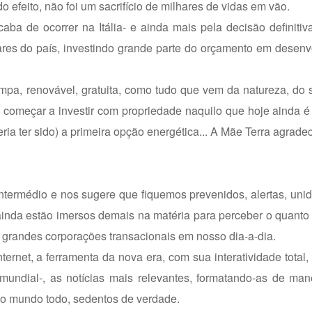
o efeito, não foi um sacrifício de milhares de vidas em vão.
ba de ocorrer na Itália- e ainda mais pela decisão definiti
ares do país, investindo grande parte do orçamento em desen
pa, renovável, gratuita, como tudo que vem da natureza, do s
ta começar a investir com propriedade naquilo que hoje ainda
eria ter sido) a primeira opção energética... A Mãe Terra agrade
ntermédio e nos sugere que fiquemos prevenidos, alertas, uni
ainda estão imersos demais na matéria para perceber o quant
s grandes corporações transacionais em nosso dia-a-dia.
ernet, a ferramenta da nova era, com sua interatividade total, 
mundial-, as notícias mais relevantes, formatando-as de man
a no mundo todo, sedentos de verdade.