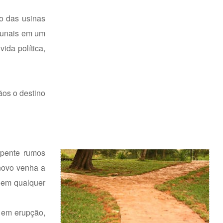
o das usinas
ibunais em um
ida política,
ãos o destino
epente rumos
novo venha a
, em qualquer
s em erupção,