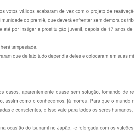
os votos válidos acabaram de vez com o projeto de reativaçã
 imunidade do premiê, que deverá enfrentar sem demora os tr
é por instigar a prostituição juvenil, depois de 17 anos de v
olherá tempestade.
traram que de fato tudo dependia deles e colocaram em suas m
ros casos, aparentemente quase sem solução, tomando de r
ndo, assim como o conhecemos, já morreu. Para que o mundo 
radas e conscientes, e isso vale para todos os seres humanos
 na ocasião do tsunami no Japão, -e reforçada com os vulcõe