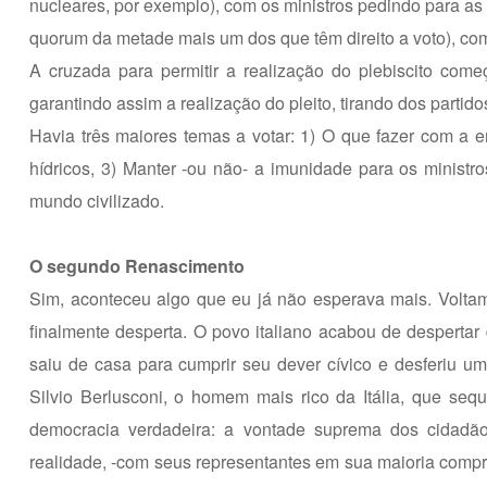
nucleares, por exemplo), com os ministros pedindo para as p
quorum da metade mais um dos que têm direito a voto), co
A cruzada para permitir a realização do plebiscito com
garantindo assim a realização do pleito, tirando dos partidos
Havia três maiores temas a votar: 1) O que fazer com a en
hídricos, 3) Manter -ou não- a imunidade para os minist
mundo civilizado.
O segundo Renascimento
Sim, aconteceu algo que eu já não esperava mais. Voltam
finalmente desperta. O povo italiano acabou de despertar
saiu de casa para cumprir seu dever cívico e desferiu um
Silvio Berlusconi, o homem mais rico da Itália, que seq
democracia verdadeira: a vontade suprema dos cidadão
realidade, -com seus representantes em sua maioria compra