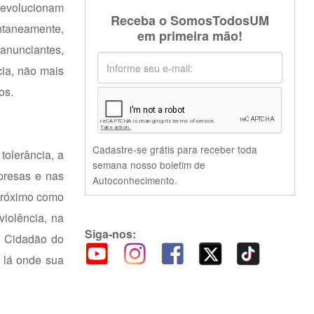
revolucionam
Receba o SomosTodosUM
antaneamente,
em primeira mão!
 anunciantes,
cia, não mais
os.
Cadastre-se grátis para receber toda
tolerância, a
semana nosso boletim de
mpresas e nas
Autoconhecimento.
 próximo como
violência, na
Siga-nos:
em Cidadão do
m lá onde sua