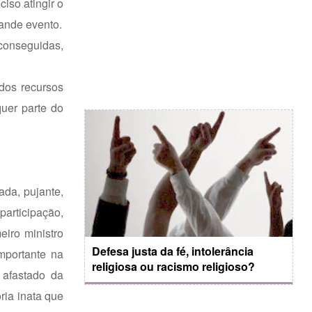
iso atingir o
ande evento.
conseguidas,
 dos recursos
quer parte do
da, pujante,
participação,
eiro ministro
Defesa justa da fé, intolerância
importante na
religiosa ou racismo religioso?
 afastado da
ria inata que