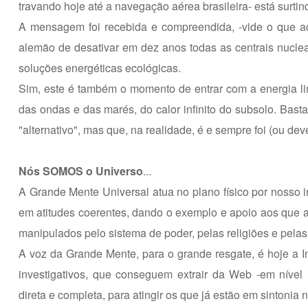
travando hoje até a navegação aérea brasileira- está surtind
A mensagem foi recebida e compreendida, -vide o que aca
alemão de desativar em dez anos todas as centrais nucle
soluções energéticas ecológicas.
Sim, este é também o momento de entrar com a energia lim
das ondas e das marés, do calor infinito do subsolo. Bas
"alternativo", mas que, na realidade, é e sempre foi (ou dev
Nós SOMOS o Universo
...
A Grande Mente Universal atua no plano físico por nosso i
em atitudes coerentes, dando o exemplo e apoio aos que 
manipulados pelo sistema de poder, pelas religiões e pela
A voz da Grande Mente, para o grande resgate, é hoje a Int
investigativos, que conseguem extrair da Web -em nível 
direta e completa, para atingir os que já estão em sintoni