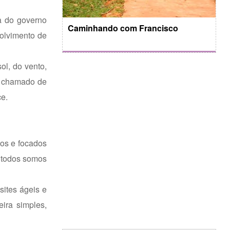
va do governo
Caminhando com Francisco
volvimento de
ol, do vento,
 é chamado de
ce.
dos e focados
o todos somos
sites ágeis e
eira simples,