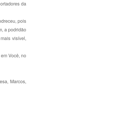
ortadores da
odreceu, pois
m, a podridão
mais visível,
e em Você, no
resa, Marcos,