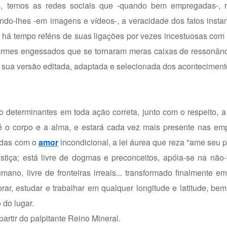
m, temos as redes sociais que -quando bem empregadas-, 
ndo-lhes -em imagens e vídeos-, a veracidade dos fatos inst
 há tempo reféns de suas ligações por vezes incestuosas com
idermes engessados que se tornaram meras caixas de ressonân
sua versão editada, adaptada e selecionada dos aconteciment
o determinantes em toda ação correta, junto com o respeito, a 
; é o corpo e a alma, e estará cada vez mais presente nas e
dadas com o
amor
incondicional, a lei áurea que reza "ame seu
stiça; está livre de dogmas e preconceitos, apóia-se na não-
ano, livre de fronteiras irreais... transformado finalmente 
rar, estudar e trabalhar em qualquer longitude e latitude, be
 do lugar.
rtir do palpitante Reino Mineral.