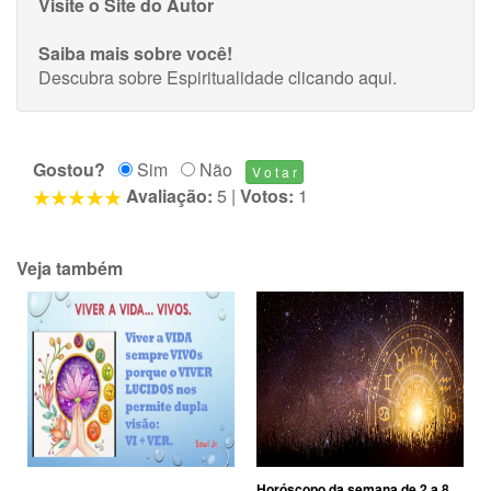
Visite o Site do Autor
Saiba mais sobre você!
Descubra sobre Espiritualidade
clicando aqui
.
Gostou?
Sim
Não
Avaliação:
5
|
Votos:
1
Veja também
Horóscopo da semana de 2 a 8