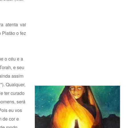
a atenta vai
Platão o fez
ue o céu e a
Torah, e seu
 ainda assim
*). Qualquer,
e ter curado
homens, será
Pois eu vos
 de cor e
, de modo