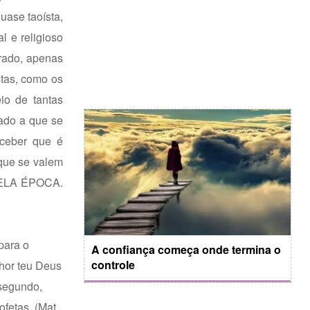
uase taoísta,
 e religioso
rrado, apenas
stas, como os
io de tantas
uado a que se
rceber que é
 que se valem
QUELA ÉPOCA.
para o
A confiança começa onde termina o
controle
hor teu Deus
 segundo,
fetas. (Mat