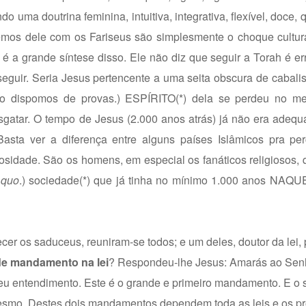
a doutrina feminina, intuitiva, integrativa, flexível, doce, q
os dele com os Fariseus são simplesmente o choque cultural
 a grande síntese disso. Ele não diz que seguir a Torah é e
seguir. Seria Jesus pertencente a uma seita obscura de cabali
o dispomos de provas.) ESPÍRITO(*) dela se perdeu no me
 resgatar. O tempo de Jesus (2.000 anos atrás) já não era adeq
asta ver a diferença entre alguns países Islâmicos pra pe
iosidade. São os homens, em especial os fanáticos religiosos,
 quo
.) sociedade(*) que já tinha no mínimo 1.000 anos NA
er os saduceus, reuniram-se todos; e um deles, doutor da lei, 
e mandamento na lei
? Respondeu-lhe Jesus: Amarás ao Sen
o teu entendimento. Este é o grande e primeiro mandamento. E o
esmo. Destes dois mandamentos dependem toda as leis e os pro