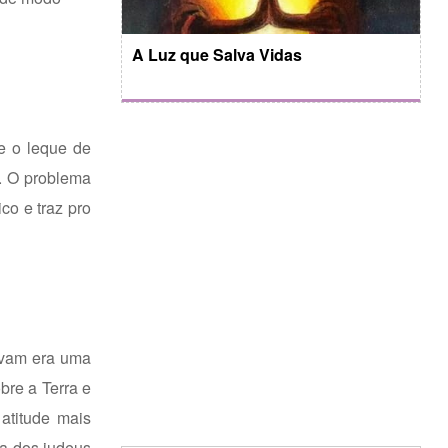
A Luz que Salva Vidas
e o leque de
o. O problema
co e traz pro
avam era uma
bre a Terra e
atitude mais
ia dos judeus