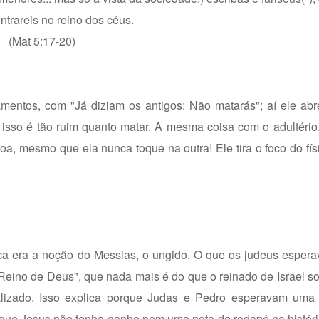
trareis no reino dos céus.
(Mat 5:17-20)
mentos, com "Já diziam os antigos: Não matarás"; aí ele abr
 isso é tão ruim quanto matar. A mesma coisa com o adultéri
a, mesmo que ela nunca toque na outra! Ele tira o foco do físi
ca era a noção do Messias, o ungido. O que os judeus esper
 "Reino de Deus", que nada mais é do que o reinado de Israel so
alizado. Isso explica porque Judas e Pedro esperavam uma 
 que Jesus não tenha ganho nem uma nota de rodapé na histór