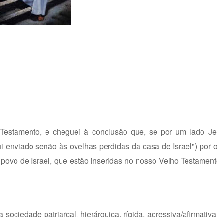
estamento, e cheguei à conclusão que, se por um lado Je
i enviado senão às ovelhas perdidas da casa de Israel") por o
o povo de Israel, que estão inseridas no nosso Velho Testamen
ociedade patriarcal, hierárquica, rígida, agressiva/afirmativa