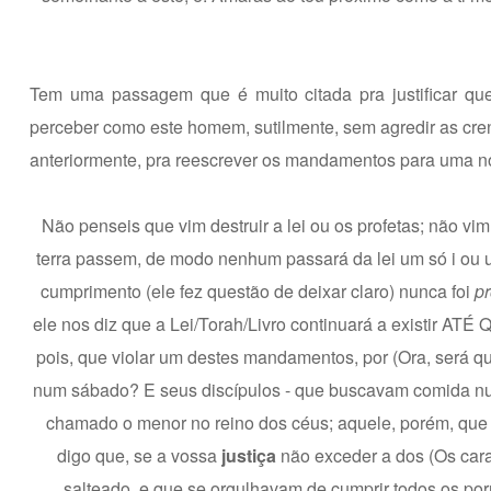
Tem uma passagem que é muito citada pra justificar que 
perceber como este homem, sutilmente, sem agredir as c
anteriormente, pra reescrever os mandamentos para uma n
Não penseis que vim destruir a lei ou os profetas; não vim
terra passem, de modo nenhum passará da lei um só i ou um
cumprimento (ele fez questão de deixar claro) nunca foi
pr
ele nos diz que a Lei/Torah/Livro continuará a existir ATÉ
pois, que violar um destes mandamentos, por (Ora, será q
num sábado? E seus discípulos - que buscavam comida nu
chamado o menor no reino dos céus; aquele, porém, que 
digo que, se a vossa
justiça
não exceder a dos (Os cara
salteado, e que se orgulhavam de cumprir todos os porm