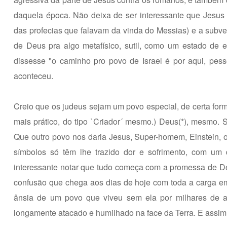
daquela época. Não deixa de ser interessante que Jesus
das profecias que falavam da vinda do Messias) e a subve
de Deus pra algo metafísico, sutil, como um estado de 
dissesse "o caminho pro povo de Israel é por aqui, pessoa
aconteceu.
Creio que os judeus sejam um povo especial, de certa for
mais prático, do tipo `Criador´ mesmo.) Deus(*), mesmo. S
Que outro povo nos daria Jesus, Super-homem, Einstein, o
símbolos só têm lhe trazido dor e sofrimento, com um 
interessante notar que tudo começa com a promessa de Deu
confusão que chega aos dias de hoje com toda a carga emoci
ânsia de um povo que viveu sem ela por milhares de an
longamente atacado e humilhado na face da Terra. E assim