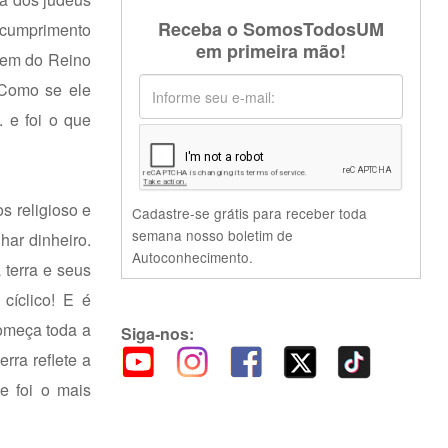
Receba o SomosTodosUM
 cumprimento
em primeira mão!
agem do Reino
 Como se ele
. e foi o que
s religioso e
Cadastre-se grátis para receber toda
semana nosso boletim de
har dinheiro.
Autoconhecimento.
 terra e seus
cíclico! E é
começa toda a
Siga-nos:
rra reflete a
e foi o mais