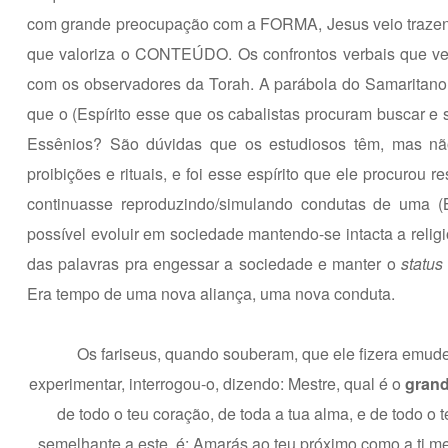
com grande preocupação com a FORMA, Jesus veio trazendo um
que valoriza o CONTEÚDO. Os confrontos verbais que vem
com os observadores da Torah. A parábola do Samaritano é
que o (Espírito esse que os cabalistas procuram buscar e 
Essênios? São dúvidas que os estudiosos têm, mas nã
proibições e rituais, e foi esse espírito que ele procurou
continuasse reproduzindo/simulando condutas de uma (B
possível evoluir em sociedade mantendo-se intacta a relig
das palavras pra engessar a sociedade e manter o
status
Era tempo de uma nova aliança, uma nova conduta.
Os fariseus, quando souberam, que ele fizera emudec
experimentar, interrogou-o, dizendo: Mestre, qual é o
grand
de todo o teu coração, de toda a tua alma, e de todo 
semelhante a este, é: Amarás ao teu próximo como a ti m