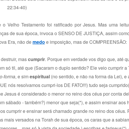
22:34-40)
o Velho Testamento foi ratificado por Jesus. Mas uma leitur
renças de sua época, invoca o SENSO DE JUSTIÇA, assim como 
ova Era, não de
medo
e imposição, mas de COMPREENSÃO:
 destruir, mas
cumprir
. Porque em verdade vos digo que, até q
 só til, até que (Sacaram o duplo sentido? Ele veio cumprir a 
o-forma
, e sim
espiritual
(no sentido, e não na forma da Lei), e
 QUE nós resolvamos cumpri-los DE FATO!!!) tudo seja cumprido(
ue Jesus é considerado o menor no reino dos céus por conta del
m sábado - também?) menor que seja(*), e assim ensinar aos 
os cumprir e ensinar será chamado grande no reino dos céus. 
s mais versados na Torah de sua época, os caras que a sabiam
enores... mas só à vista da sociedade.) escribas e fariseus(*)