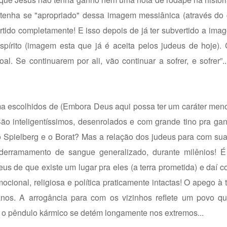
 tenha se "apropriado" dessa imagem messiânica (através do
rtido completamente! E isso depois de já ter subvertido a im
espírito (imagem esta que já é
aceita pelos judeus de hoje
).
l. Se continuarem por ali, vão continuar a sofrer, e sofrer”..
ma escolhidos de (Embora Deus aqui possa ter um caráter meno
ão inteligentíssimos, desenrolados e com grande tino pra gan
 Spielberg e o Borat? Mas a relação dos judeus para com sua
derramamento de sangue generalizado, durante milênios! É 
s de que existe um lugar pra eles (a terra prometida) e daí 
onal, religiosa e política praticamente intactas! O apego à te
os. A arrogância para com os vizinhos reflete um povo qu
 o pêndulo kármico se detém longamente nos extremos...