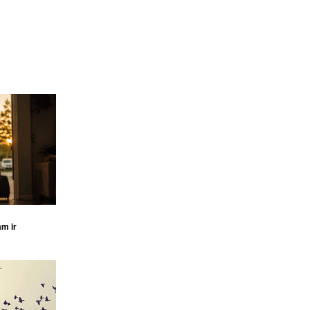
am ir