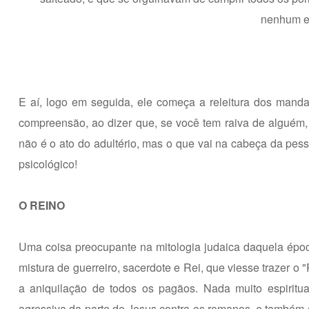
nenhum en
E aí, logo em seguida, ele começa a releitura dos manda
compreensão, ao dizer que, se você tem raiva de alguém,
não é o ato do adultério, mas o que vai na cabeça da pesso
psicológico!
O REINO
Uma coisa preocupante na mitologia judaica daquela épo
mistura de guerreiro, sacerdote e Rei, que viesse trazer o
a aniquilação de todos os pagãos. Nada muito espiritu
agressiva da parte de Jesus contra os romanos, e também