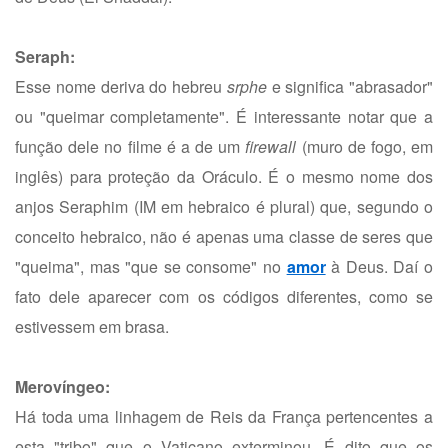
Seraph:
Esse nome deriva do hebreu
srphe
e significa "abrasador"
ou "queimar completamente". É interessante notar que a
função dele no filme é a de um
firewall
(muro de fogo, em
inglês) para proteção da Oráculo. É o mesmo nome dos
anjos Seraphim (IM em hebraico é plural) que, segundo o
conceito hebraico, não é apenas uma classe de seres que
"queima", mas "que se consome" no
amor
à Deus. Daí o
fato dele aparecer com os códigos diferentes, como se
estivessem em brasa.
Merovíngeo:
Há toda uma linhagem de Reis da França pertencentes a
esta "tribo" que o Vaticano exterminou. É dito que os