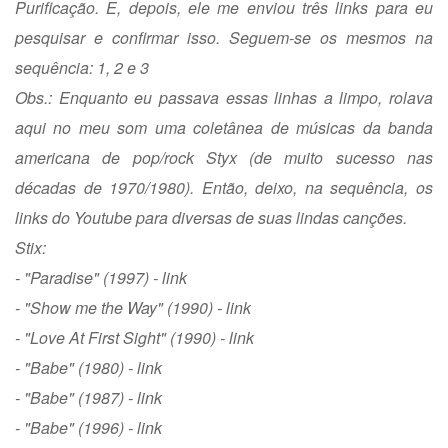
Purificação. E, depois, ele me enviou três links para eu
pesquisar e confirmar isso. Seguem-se os mesmos na
sequência:
1
,
2
e
3
Obs.: Enquanto eu passava essas linhas a limpo, rolava
aqui no meu som uma coletânea de músicas da banda
americana de pop/rock Styx (de muito sucesso nas
décadas de 1970/1980). Então, deixo, na sequência, os
links do Youtube para diversas de suas lindas canções.
Stix:
- "Paradise" (1997) -
link
- "Show me the Way" (1990) -
link
- "Love At First Sight" (1990) -
link
- "Babe" (1980) -
link
- "Babe" (1987) -
link
- "Babe" (1996) -
link