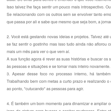
Isso talvez lhe faça sentir um pouco mais introspectivo. 
Se relacionando com os outros sem se envolver tanto em
que passa por ali e sabe que mesmo que seja bom, a jorna
2. Você está gestando novas ideias e projetos. Talvez até
se faz sentir o gostinho mas isso tudo ainda não aflorou
mais um mês para ver o que vem aí.
A sua função agora é rever as suas histórias e buscar os
às pessoas e situações e se tornar mais inteiro novamente.
3. Apesar desse foco no processo interno, há também 
Trabalhando bem com metas a curto prazo e realizando o qu
ao ponto, "cutucando" as pessoas para agir.
4. É também um bom momento para dinamizar e ampliar os co
jogo de cintura para buscar e aceitar mudanças. Estar a