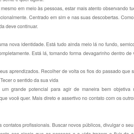
Ou mesmo em meio às pessoas, estar mais atento observando tu
ocionalmente. Centrado em sim e nas suas descobertas. Como 
da deve continuar.
 uma nova identidade. Está tudo ainda meio lá no fundo, semico
 completamente. Está lá, tomando forma devagarinho dentro de
 seus aprendizados. Recolher de volta os fios do passado que
 Tecer o sentido da sua vida
um grande potencial para agir de maneira bem objetiva n
e você quer. Mais direto e assertivo no contato com os outros
ntatos profissionais. Buscar novos públicos, divulgar o seu 
tento aos sinais que as pessoas e a vida trazem e fluir de 