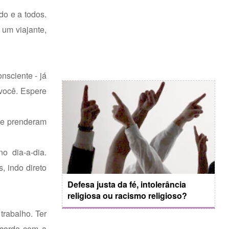
do e a todos.
um viajante,
nsciente - já
 você. Espere
 se prenderam
o dia-a-dia.
, indo direto
Defesa justa da fé, intolerância
religiosa ou racismo religioso?
trabalho. Ter
acordo com a