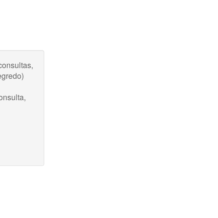
onsultas,
egredo)
onsulta,