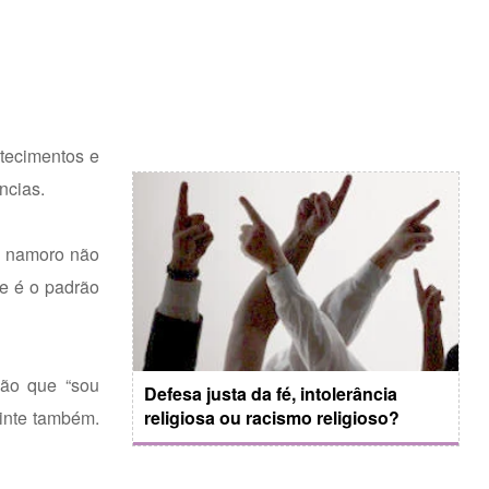
tecimentos e
ncias.
e namoro não
te é o padrão
são que “sou
Defesa justa da fé, intolerância
uinte também.
religiosa ou racismo religioso?