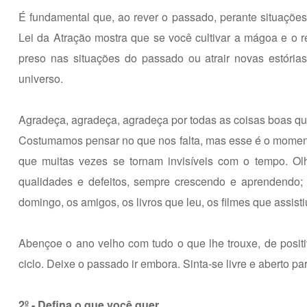
É fundamental que, ao rever o passado, perante situações 
Lei da Atração mostra que se você cultivar a mágoa e o r
preso nas situações do passado ou atrair novas estóri
universo.
Agradeça, agradeça, agradeça por todas as coisas boas que
Costumamos pensar no que nos falta, mas esse é o moment
que muitas vezes se tornam invisíveis com o tempo. O
qualidades e defeitos, sempre crescendo e aprendendo; a
domingo, os amigos, os livros que leu, os filmes que assis
Abençoe o ano velho com tudo o que lhe trouxe, de positi
ciclo. Deixe o passado ir embora. Sinta-se livre e aberto pa
2º - Defina o que você quer