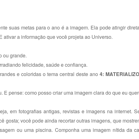
te suas metas para o ano é a imagem. Ela pode atingir diret
E ativar a informação que você projeta ao Universo.
o ou grande.
rradiando felicidade, saúde e confiança.
grandes e coloridas o tema central deste ano
4: MATERIALIZ
ou. E pense: como posso criar uma imagem clara do que eu que
a, em fotografias antigas, revistas e imagens na internet. 
cê gosta; você pode ainda recortar outras imagens, que mostr
omassagem ou uma piscina. Componha uma imagem nítida da c