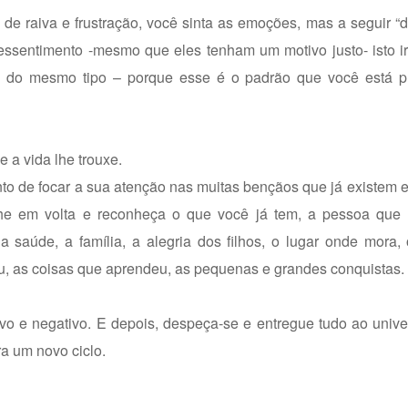
de raiva e frustração, você sinta as emoções, mas a seguir “de
essentimento -mesmo que eles tenham um motivo justo- isto i
as do mesmo tipo – porque esse é o padrão que você está p
 a vida lhe trouxe.
o de focar a sua atenção nas muitas bençãos que já existem 
lhe em volta e reconheça o que você já tem, a pessoa que
 saúde, a família, a alegria dos filhos, o lugar onde mora,
tiu, as coisas que aprendeu, as pequenas e grandes conquistas.
vo e negativo. E depois, despeça-se e entregue tudo ao univ
ra um novo ciclo.