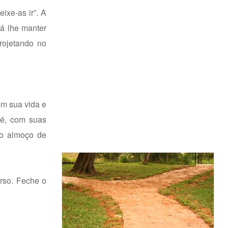
ixe-as ir”. A
rá lhe manter
rojetando no
em sua vida e
 é, com suas
 o almoço de
erso. Feche o