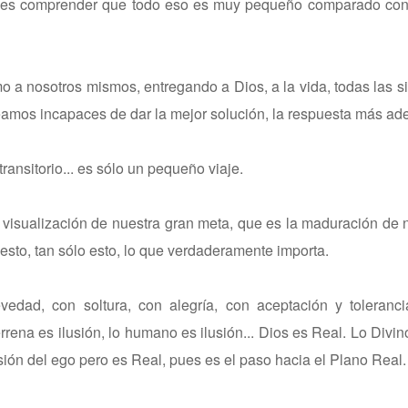
o... es comprender que todo eso es muy pequeño comparado co
 a nosotros mismos, entregando a Dios, a la vida, todas las s
eamos incapaces de dar la mejor solución, la respuesta más ad
transitorio... es sólo un pequeño viaje.
a visualización de nuestra gran meta, que es la maduración de 
s esto, tan sólo esto, lo que verdaderamente importa.
dad, con soltura, con alegría, con aceptación y tolerancia
rrena es ilusión, lo humano es ilusión... Dios es Real. Lo Divin
sión del ego pero es Real, pues es el paso hacia el Plano Real.