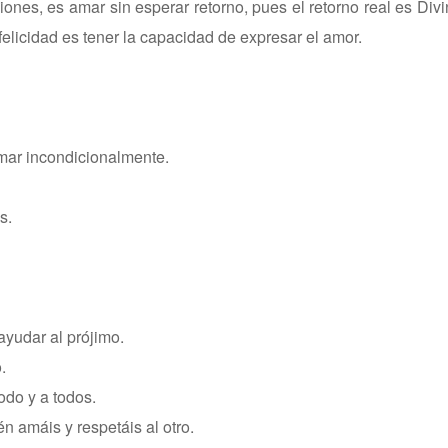
nes, es amar sin esperar retorno, pues el retorno real es Divin
felicidad es tener la capacidad de expresar el amor.
mar incondicionalmente.
s.
ayudar al prójimo.
.
odo y a todos.
n amáis y respetáis al otro.