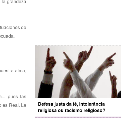
n la grandeza
ituaciones de
ecuada.
nuestra alma,
... pues las
Defesa justa da fé, intolerância
o es Real. La
religiosa ou racismo religioso?