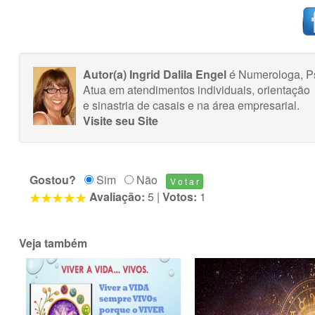
Autor(a) Ingrid Dalila Engel
é Numerologa, Ps
Atua em atendimentos individuais, orientação
e sinastria de casais e na área empresarial.
Visite seu Site
Gostou?
Sim
Não
Avaliação:
5
|
Votos:
1
Veja também