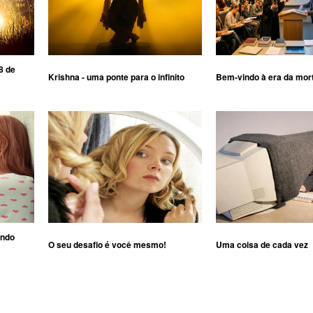
8 de
Krishna - uma ponte para o infinito
Bem-vindo à era da mor
ando
O seu desafio é você mesmo!
Uma coisa de cada vez