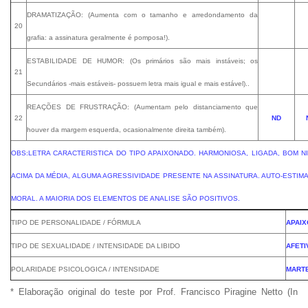
DRAMATIZAÇÃO: (Aumenta com o tamanho e arredondamento da
20
grafia: a assinatura geralmente é pomposa!).
ESTABILIDADE DE HUMOR: (Os
primários
são mais instáveis; os
21
Secundários
-mais estáveis- possuem letra mais igual e mais estável)..
REAÇÕES DE FRUSTRAÇÃO: (Aumentam pelo distanciamento que
22
ND
houver da margem esquerda, ocasionalmente direita também).
OBS:LETRA CARACTERISTICA DO TIPO APAIXONADO. HARMONIOSA, LIGADA, BOM N
ACIMA DA MÉDIA, ALGUMA AGRESSIVIDADE PRESENTE NA ASSINATURA. AUTO-ESTIM
MORAL. A MAIORIA DOS ELEMENTOS DE ANALISE SÃO POSITIVOS.
TIPO DE PERSONALIDADE / FÓRMULA
APAI
TIPO DE SEXUALIDADE / INTENSIDADE DA LIBIDO
AFETI
POLARIDADE PSICOLOGICA / INTENSIDADE
MART
* Elaboração original do teste por Prof. Francisco Piragine Netto (In