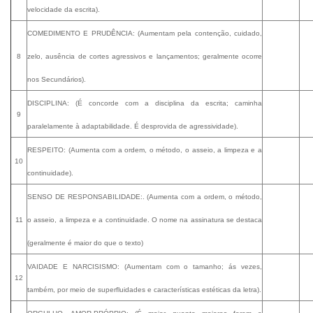
velocidade da escrita).
COMEDIMENTO E PRUDÊNCIA: (Aumentam pela contenção, cuidado,
8
zelo, ausência de cortes agressivos e lançamentos; geralmente ocorre
nos
Secundários
).
DISCIPLINA: (É concorde com a disciplina da escrita; caminha
9
paralelamente à adaptabilidade. É desprovida de agressividade).
RESPEITO: (Aumenta com a ordem, o método, o asseio, a limpeza e a
10
continuidade).
SENSO DE RESPONSABILIDADE:. (Aumenta com a ordem, o método,
11
o asseio, a limpeza e a continuidade. O nome na assinatura se destaca
(geralmente é maior do que o texto)
VAIDADE E NARCISISMO: (Aumentam com o tamanho; ás vezes,
12
também, por meio de superfluidades e características estéticas da letra).