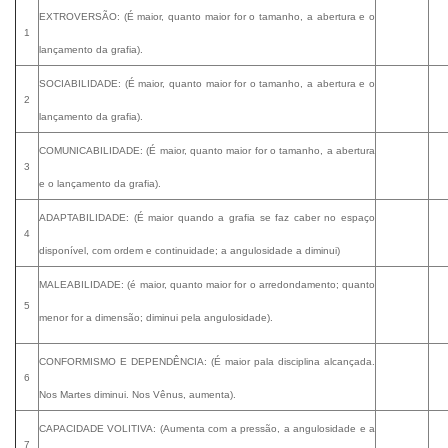
EXTROVERSÃO: (É maior, quanto maior for o tamanho, a abertura e o
1
lançamento da grafia).
SOCIABILIDADE: (É maior, quanto maior for o tamanho, a abertura e o
2
lançamento da grafia).
COMUNICABILIDADE: (É maior, quanto maior for o tamanho, a abertura
3
e o lançamento da grafia).
ADAPTABILIDADE: (É maior quando a grafia se faz caber no espaço
4
disponível, com ordem e continuidade; a angulosidade a diminui)
MALEABILIDADE: (é maior, quanto maior for o arredondamento; quanto
5
menor for a dimensão; diminui pela angulosidade).
CONFORMISMO E DEPENDÊNCIA: (É maior pala disciplina alcançada.
6
Nos
Martes
diminui. Nos
Vênus
, aumenta).
CAPACIDADE VOLITIVA: (Aumenta com a pressão, a angulosidade e a
7