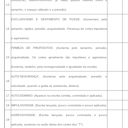
ORGULHO, AMOR-PRÓPRIO: (É maior, quanto maiores forem o
13
tamanho, o espaço utilizado e a pressão).
EXCLUSIVISMO E SENTIMENTO DE POSSE: (Aumentam pelo
14
tamanho, rigidez, pressão, angulosidade. Presença de cortes impulsivos
e agressivos).
FIRMEZA DE PROPÓSITOS: (Aumenta pelo tamanho, pressão,
15
angulosidade. Os cortes geralmente são impulsivos e agressivos.
Aumenta, também, pela homogeneidade e igualdade da escrita).
AUTO-SEGURANÇA: (Aumenta pela angulosidade, pressão e
16
velocidade; quando a grafia se arredonda, diminui).
17
AUTO-DOMINIO: (Aparece na escrita contida, controlada e aplicada).
18
IMPULSIVIDADE: (Escrita lançada, pouco controlada e pouco aplicada).
AGRESSIVIDADE: (Escrita lançada, pouco controlada e pouco
19
aplicada; aumenta na razão direta dos cortes dos "T").