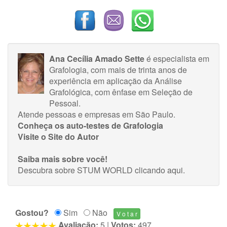
Ana Cecília Amado Sette
é especialista em
Grafologia, com mais de trinta anos de
experiência em aplicação da Análise
Grafológica, com ênfase em Seleção de
Pessoal.
Atende pessoas e empresas em São Paulo.
Conheça os auto-testes de Grafologia
Visite o Site do Autor
Saiba mais sobre você!
Descubra sobre STUM WORLD
clicando aqui
.
Gostou?
Sim
Não
Avaliação:
5
|
Votos:
497